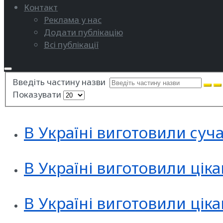
Контакт
Реклама у нас
Додати публікацію
Всі публікації
Введіть частину назви
Показувати
В Україні виготовили суч
В Україні виготовили цік
В Україні виготовили цік