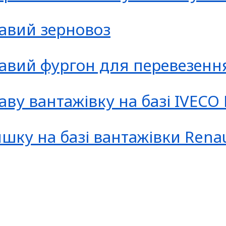
кавий зерновоз
кавий фургон для перевезенн
аву вантажівку на базі IVECO
шку на базі вантажівки Renau