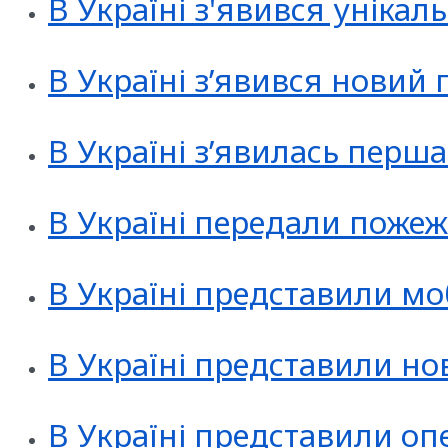
В Україні з'явився унікал
В Україні з’явився новий
В Україні з’явилась пер
В Україні передали поже
В Україні представили моб
В Україні представили но
В Україні представили оп