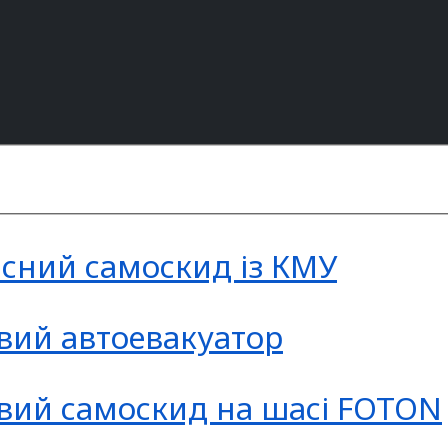
асний самоскид із КМУ
авий автоевакуатор
авий самоскид на шасі FOTON