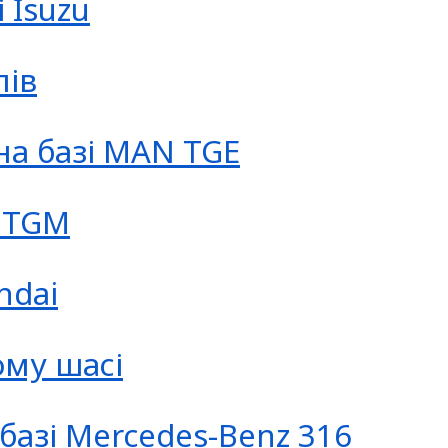
 Isuzu
пів
на базі MAN TGE
N TGM
ndai
ому шасі
базі Mercedes-Benz 316