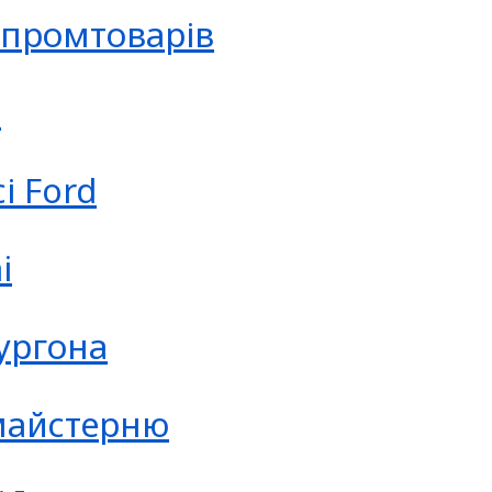
 промтоварів
ю
і Ford
i
фургона
 майстерню