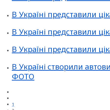
В Україні представили ці
В Україні представили ці
В Україні представили цік
В Україні створили автови
ФОТО
1