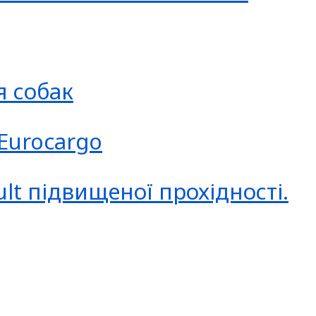
я собак
 Eurocargo
lt підвищеної прохідності.