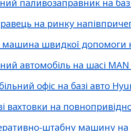
ьний паливозаправник на базі
 гравець на ринку напівприче
ша машина швидкої допомоги 
жний автомобіль на шасі MA
ільний офіс на базі авто Hyu
ві вахтовки на повнопривідн
еративно-штабну машину на 