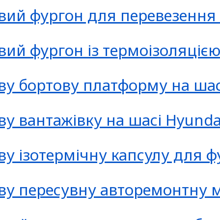
авий фургон для перевезення
авий фургон із термоізоляціє
аву бортову платформу на шас
ву вантажівку на шасі Hyunda
аву ізотермічну капсулу для 
каву пересувну авторемонтну