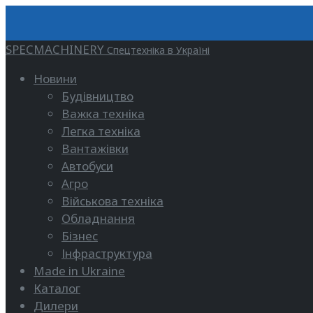
SPECMACHINERY
Спецтехніка в Україні
Новини
Будівництво
Важка техніка
Легка техніка
Вантажівки
Автобуси
Агро
Військова техніка
Обладнання
Бізнес
Інфраструктура
Made in Ukraine
Каталог
Дилери