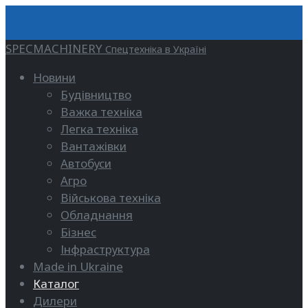
SPECMACHINERY
Спецтехніка в Україні
Новини
Будівництво
Важка техніка
Легка техніка
Вантажівки
Автобуси
Агро
Військова техніка
Обладнання
Бізнес
Інфраструктура
Made in Ukraine
Каталог
Дилери