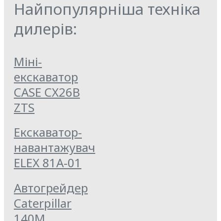
Найпопулярніша техніка
дилерів:
Міні-
екскаватор
CASE CX26B
ZTS
Екскаватор-
навантажувач
ELEX 81А-01
Автогрейдер
Caterpillar
140M