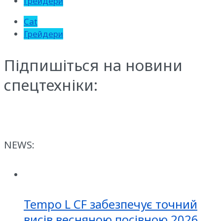
Грейдери
Cat
Грейдери
Підпишіться на новини
спецтехніки:
NEWS:
Tempo L CF забезпечує точний
висів весняною посівною 2026