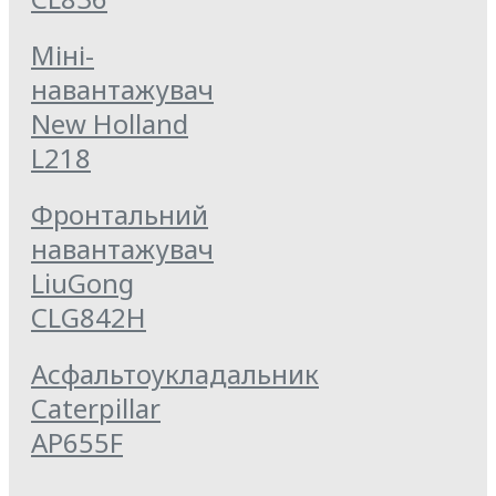
Міні-
навантажувач
New Holland
L218
Фронтальний
навантажувач
LiuGong
CLG842H
Асфальтоукладальник
Caterpillar
AP655F