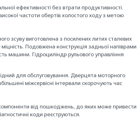
льної ефективності без втрати продуктивності.
високої частоти обертів холостого ходу з метою
ного зсуву виготовлена з посилених литих сталевих
міцність. Подовжена конструкція задньої напіврами
ість машини. Гідроциліндр рульового управління
хідний для обслуговування. Дверцята моторного
збільшені міжсервісні інтервали скорочують час
і компоненти від пошкоджень, до яких може привести
діагностичні коди реєструються.