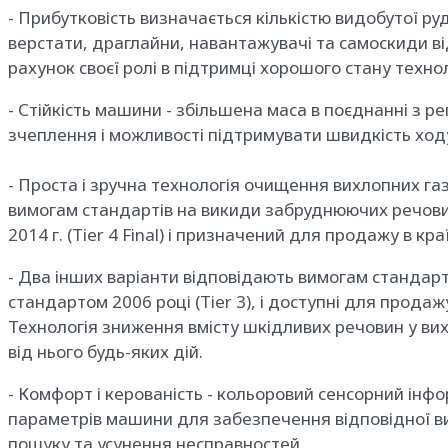
- Прибутковість визначається кількістю видобутої руд
верстати, драглайни, навантажувачі та самоскиди в
рахунок своєї ролі в підтримці хорошого стану технол
- Стійкість машини - збільшена маса в поєднанні з
зчеплення і можливості підтримувати швидкість ход
- Проста і зручна технологія очищення вихлопних га
вимогам стандартів на викиди забруднюючих речовин
2014 г. (Tier 4 Final) і призначений для продажу в к
- Два інших варіанти відповідають вимогам стандартів, 
стандартом 2006 році (Tier 3), і доступні для прода
Технологія зниження вмісту шкідливих речовин у вих
від нього будь-яких дій.
- Комфорт і керованість - кольоровий сенсорний ін
параметрів машини для забезпечення відповідної ви
пошуку та усунення несправностей.