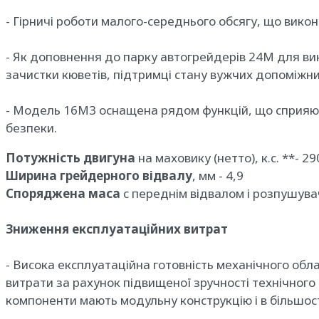
- Гірничі роботи малого-середнього обсягу, що вик
- Як доповнення до парку автогрейдерів 24M для вико
зачистки кюветів, підтримці стану вужчих допоміжних
- Модель 16M3 оснащена рядом функцій, що сприяють
безпеки.
Потужність двигуна
на маховику (нетто), к.с. **- 2
Ширина грейдерного відвалу
, мм - 4,9
Споряджена маса
c переднім відвалом і розпушувач
Зниження експлуатаційних витрат
- Висока експлуатаційна готовність механічного обл
витрати за рахунок підвищеної зручності технічного 
компоненти мають модульну конструкцію і в більшост