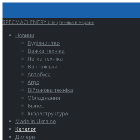
SPECMACHINERY
Спецтехніка в Україні
Новини
Будівництво
Важка техніка
Легка техніка
Вантажівки
Автобуси
Агро
Військова техніка
Обладнання
Бізнес
Інфраструктура
Made in Ukraine
Каталог
Дилери