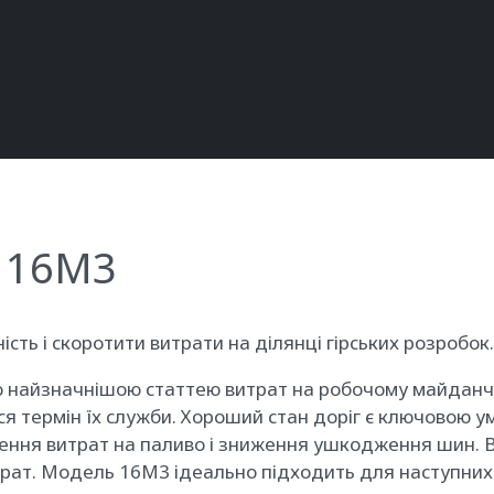
r 16M3
ь і скоротити витрати на ділянці гірських розробок.
о найзначнішою статтею витрат на робочому майданчик
ься термін їх служби. Хороший стан доріг є ключовою 
ення витрат на паливо і зниження ушкодження шин. В 
трат. Модель 16M3 ідеально підходить для наступних 