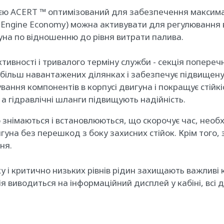
гією ACERT ™ оптимізований для забезпечення максима
y Engine Economy) можна активувати для регулювання 
на по відношенню до рівня витрати палива.
ивності і тривалого терміну служби - секція попереч
ільш навантажених ділянках і забезпечує підвищену 
вання компонентів в корпусі двигуна і покращує стійк
а гідравлічні шланги підвищують надійність.
знімаються і встановлюються, що скорочує час, необ
гуна без перешкод з боку захисних стійок. Крім того, 
ня.
ку і критично низьких рівнів рідин захищають важлив
я виводиться на інформаційний дисплей у кабіні, всі 