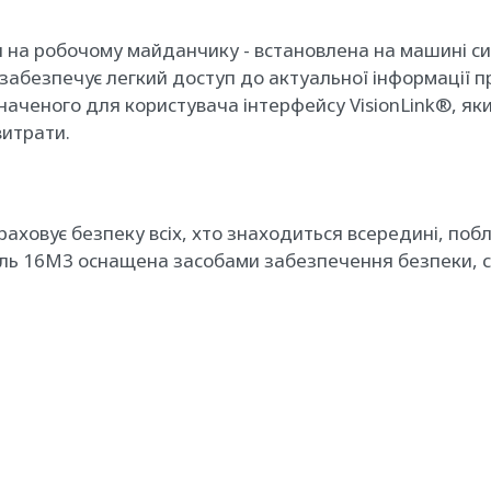
 на робочому майданчику - встановлена на машині сис
забезпечує легкий доступ до актуальної інформації 
значеного для користувача інтерфейсу VisionLink®, я
витрати.
раховує безпеку всіх, хто знаходиться всередині, поб
ль 16M3 оснащена засобами забезпечення безпеки, с