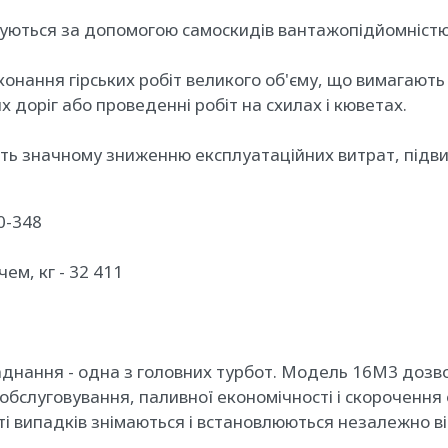
онуються за допомогою самоскидів вантажопідйомністю
нання гірських робіт великого об'єму, що вимагають б
 доріг або проведенні робіт на схилах і кюветах.
 значному зниженню експлуатаційних витрат, підвище
90-348
ем, кг - 32 411
аднання - одна з головних турбот. Модель 16M3 дозво
обслуговування, паливної економічності і скорочення 
і випадків знімаються і встановлюються незалежно ві