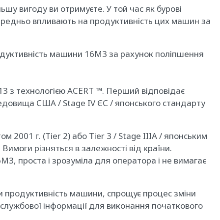
ьшу вигоду ви отримуєте. У той час як бурові
ередньо впливають на продуктивність цих машин за
родуктивність машини 16M3 за рахунок поліпшення
C13 з технологією ACERT ™. Перший відповідає
едовища США / Stage IV ЄС / японського стандарту
2001 г. (Tier 2) або Tier 3 / Stage IIIA / японським
Вимоги різняться в залежності від країни.
M3, проста і зрозуміла для оператора і не вимагає
и продуктивність машини, спрощує процес зміни
 службової інформації для виконання початкового