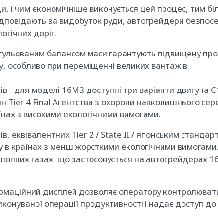
и, і чим економічніше виконується цей процес, тим біл
ідповідають за видобуток руди, автогрейдери безпос
огічних доріг.
 регульованим балансом маси гарантують підвищену п
у, особливо при переміщенні великих вантажів.
зів - для моделі 16M3 доступні три варіанти двигуна 
 Tier 4 Final Агентства з охорони навколишнього сер
раїнах з високими екологічними вимогами.
еквівалентних Tier 2 / State II / японським стандартом 
жу в країнах з менш жорсткими екологічними вимогами. 
лопних газах, що застосовується на автогрейдерах 16
формаційний дисплей дозволяє оператору контролюват
конуваної операції продуктивності і надає доступ до