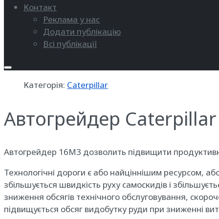
Контакт
Реклама у нас
Додати публікацію
Всі публікації
Категорія:
Caterpillar
Автогрейдер Caterpilla
Автогрейдер 16M3 дозволить підвищити продуктивніст
Технологічні дороги є або найціннішим ресурсом, аб
збільшується швидкість руху самоскидів і збільшуєт
зниження обсягів технічного обслуговування, скороч
підвищується обсяг видобутку руди при зниженні ви