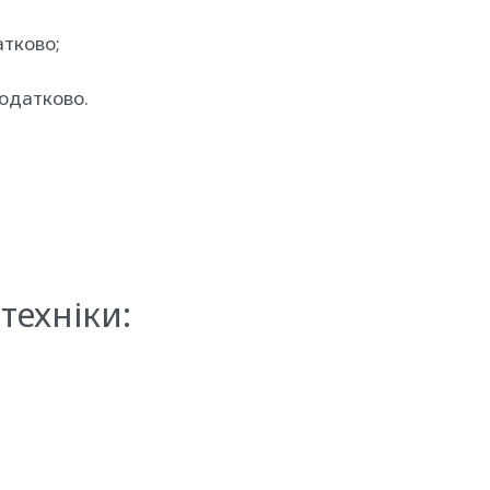
атково;
додатково.
техніки: