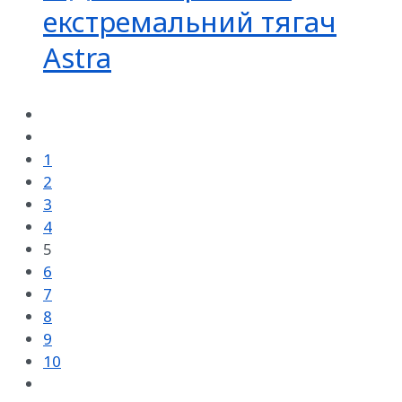
екстремальний тягач
Astra
1
2
3
4
5
6
7
8
9
10