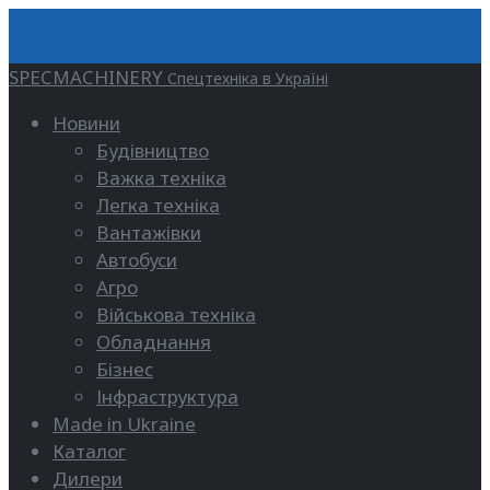
SPECMACHINERY
Спецтехніка в Україні
Новини
Будівництво
Важка техніка
Легка техніка
Вантажівки
Автобуси
Агро
Військова техніка
Обладнання
Бізнес
Інфраструктура
Made in Ukraine
Каталог
Дилери