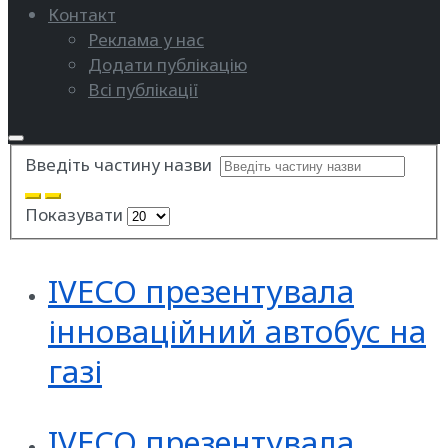
Контакт
Реклама у нас
Додати публікацію
Всі публікації
Введіть частину назви
Показувати
IVECO презентувала
інноваційний автобус на
газі
IVECO презентувала