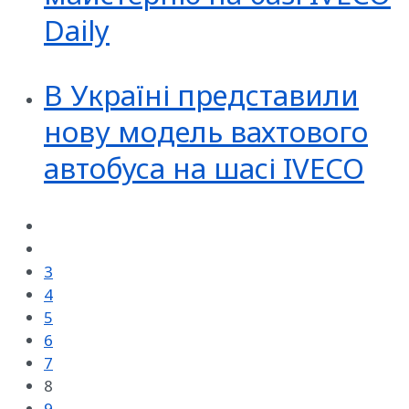
Daily
В Україні представили
нову модель вахтового
автобуса на шасі IVECO
3
4
5
6
7
8
9