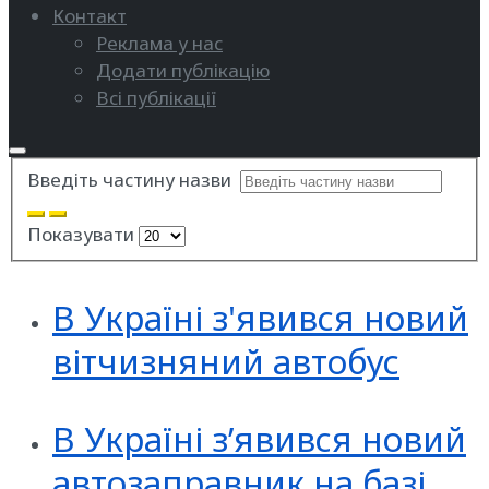
Контакт
Реклама у нас
Додати публікацію
Всі публікації
Введіть частину назви
Показувати
В Україні з'явився новий
вітчизняний автобус
В Україні з’явився новий
автозаправник на базі