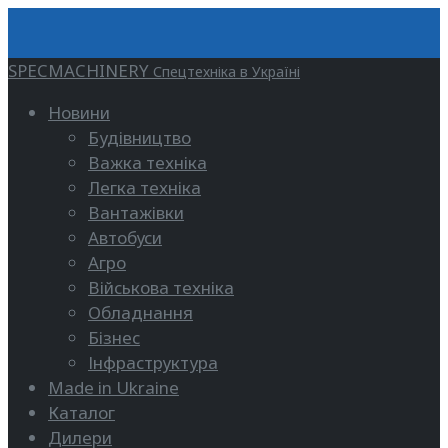
SPECMACHINERY
Спецтехніка в Україні
Новини
Будівництво
Важка техніка
Легка техніка
Вантажівки
Автобуси
Агро
Військова техніка
Обладнання
Бізнес
Інфраструктура
Made in Ukraine
Каталог
Дилери