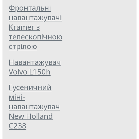
Фронтальні
навантажувачі
Kramer з
телескопічною
стрілою
Навантажувач
Volvo L150h
Гусеничний
міні-
навантажувач
New Holland
C238