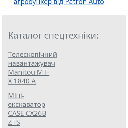
агробункер від Patron Auto
Каталог спецтехніки:
Телескопічний
навантажувач
Manitou MT-
X 1840 A
Міні-
екскаватор
CASE CX26B
ZTS