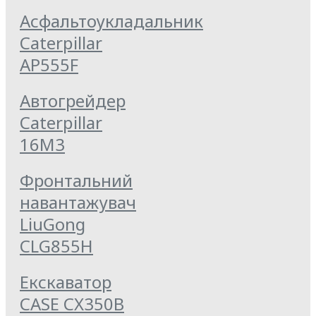
Асфальтоукладальник
Caterpillar
AP555F
Автогрейдер
Caterpillar
16M3
Фронтальний
навантажувач
LiuGong
CLG855Н
Екскаватор
CASE CX350B