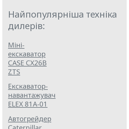
Найпопулярніша техніка
дилерів:
Міні-
екскаватор
CASE CX26B
ZTS
Екскаватор-
навантажувач
ELEX 81А-01
Автогрейдер
Caterpillar