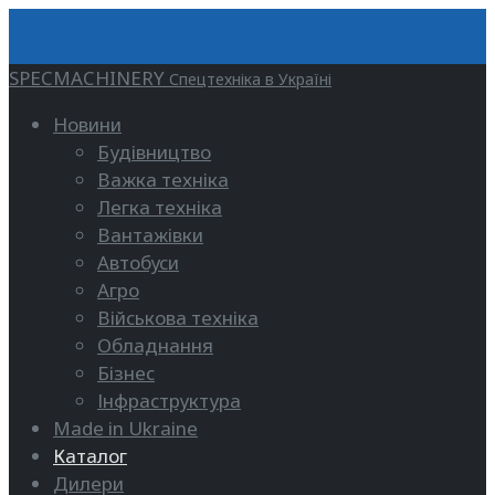
SPECMACHINERY
Спецтехніка в Україні
Новини
Будівництво
Важка техніка
Легка техніка
Вантажівки
Автобуси
Агро
Військова техніка
Обладнання
Бізнес
Інфраструктура
Made in Ukraine
Каталог
Дилери