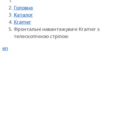
Головна
Каталог
Kramer
Фронтальні навантажувачі Kramer з
телескопічною стрілою
en
Реклама на SpecMachinery