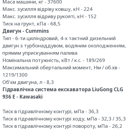
Маса машини, кг - 37600
Макс. зусилля відріву ковшу, кН - 224
Макс. зусилля відриву рукояті, кН - 152
Тиск на грунт, кПа - 68,5
Двигун - Cummins
Тип - 6-ти циліндровий, 4-х тактний дизельний
двигун з турбонаддувом, водяним охолодженням,
прямим уприскуванням палива
Номінальна потужність, кВт / к.с. - 189/269
Максимальний обертальний момент, Нм / об.хв -
1219/1300
Об'єм двигуна, л - 8,3
Гідравлічна система екскаватора LiuGong CLG
936 E - Kawasaki
Тиск в гідравлічному контурі, мПа - 36,3
Тиск в гідравлічному контурі ходу, мПа - 32,3 / 35,3
Тиск в гідравлічному контурі повороту, мПа - 26,2