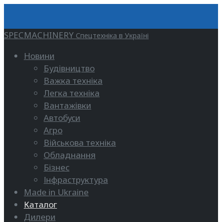
SPECMACHINERY
Спецтехніка в Україні
Новини
Будівництво
Важка техніка
Легка техніка
Вантажівки
Автобуси
Агро
Військова техніка
Обладнання
Бізнес
Інфраструктура
Made in Ukraine
Каталог
Дилери