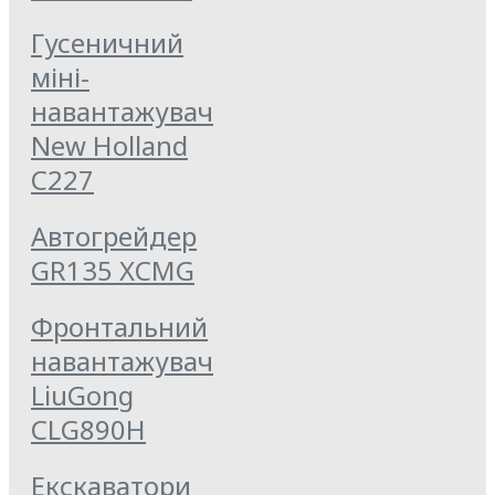
Гусеничний
міні-
навантажувач
New Holland
C227
Автогрейдер
GR135 XCMG
Фронтальний
навантажувач
LiuGong
CLG890H
Екскаватори