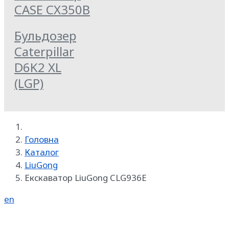
CASE CX350B
Бульдозер
Caterpillar
D6K2 XL
(LGP)
Головна
Каталог
LiuGong
Екскаватор LiuGong CLG936E
en
Реклама на SpecMachinery