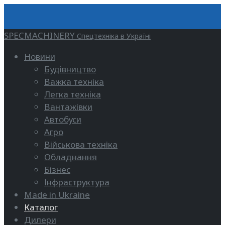
SPECMACHINERY
Спецтехніка в Україні
Новини
Будівництво
Важка техніка
Легка техніка
Вантажівки
Автобуси
Агро
Військова техніка
Обладнання
Бізнес
Інфраструктура
Made in Ukraine
Каталог
Дилери