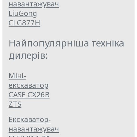
навантажувач
LiuGong
CLG877Н
Найпопулярніша техніка
дилерів:
Міні-
екскаватор
CASE CX26B
ZTS
Екскаватор-
навантажувач