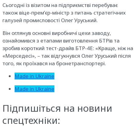
Сьогодні із візитом на підприємстві перебуває
також віце-прем’єр-міністр з питань стратегічних
галузей промисловості Олег Уруський.
Він оглянув основні виробничі цехи заводу,
ознайомився з етапами виготовлення БТРів та
зробив короткий тест-драйв БТР-4Е: «Краще, ніж на
«Мерседесі», – так відгукнувся Олег Уруський після
того, як проїхався на бронетранспортері.
Made in Ukraine
Made in Ukraine
Підпишіться на новини
спецтехніки: