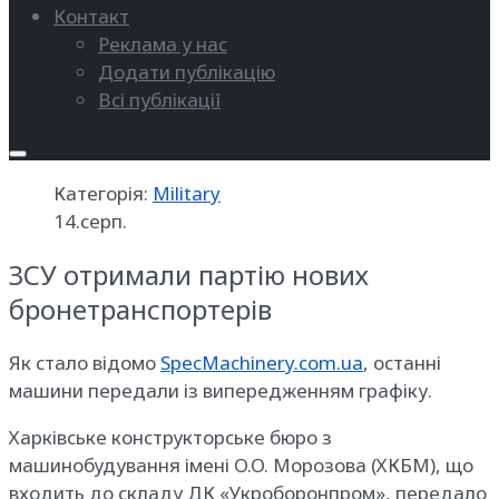
Контакт
Реклама у нас
Додати публікацію
Всі публікації
Категорія:
Military
14.серп.
ЗСУ отримали партію нових
бронетранспортерів
Як стало відомо
SpecMachinery.com.ua
, останні
машини передали із випередженням графіку.
Харківське конструкторське бюро з
машинобудування імені O.O. Морозова (ХКБМ), що
входить до складу ДК «Укроборонпром», передало