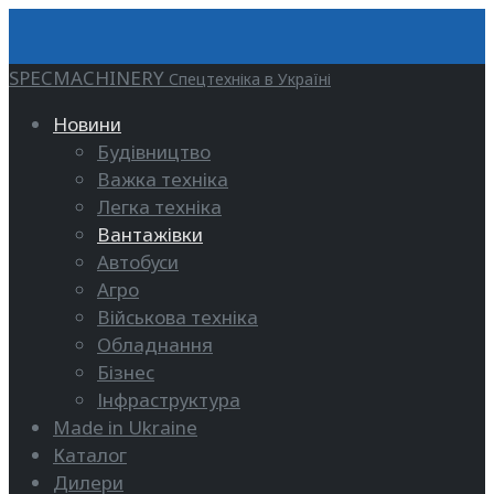
SPECMACHINERY
Спецтехніка в Україні
Новини
Будівництво
Важка техніка
Легка техніка
Вантажівки
Автобуси
Агро
Військова техніка
Обладнання
Бізнес
Інфраструктура
Made in Ukraine
Каталог
Дилери