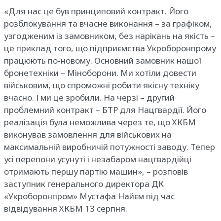
«Для нас це був принциповий контракт. Його
розблокування та вчасне виконання – за графіком,
узгодженим із замовником, без нарікань на якість –
це приклад того, що підприємства Укроборонпрому
працюють по-новому. Основний замовник нашої
бронетехніки – Міноборони. Ми хотіли довести
військовим, що спроможні робити якісну техніку
вчасно. І ми це зробили. На черзі – другий
проблемний контракт – БТР для Нацгвардії. Його
реалізація була неможлива через те, що ХКБМ
виконував замовлення для військових на
максимальній виробничій потужності заводу. Тепер
усі перепони усунуті і незабаром нацгвардійці
отримають першу партію машин», – розповів
заступник генерального директора ДК
«Укроборонпром» Мустафа Найєм під час
відвідування ХКБМ 13 серпня.