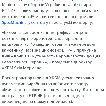
Міністерству оборони України останні чотири
БТР-4Е – таким чином усі контрактні зобов’язання з
виготовлення 45 машин виконано, повідомили
SpecMachinery.com.ua
у прес-службі концерну.
«Вчора, із випередженням графіку, віддали
останню партію бронетранспортерів для
військових. Усі 45 машин готові та вже передані
замовнику. Частина цих нових БТР-4Е прямує на
Київ – вони візьмуть участь в урочистостях до Дня
незалежності України», – повідомив директор
ХКБМ Яків Мормило.
Бронетранспортери від ХКБМ укомплектовано
кулеметами виробництва київського заводу
«Маяк», що є співвиконавцем контракту. Виконання
контракту по БТР-4Е фактично відродило
виробництво на цьому підприємстві.