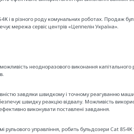
54К і в різного роду комунальних роботах. Продаж б
ечує мережа сервіс центрів «Цеппелін Україна».
 можливість неодноразового виконання капітального р
в.
ністю завдяки швидкому і точному реагуванню машин
езпечує швидку реакцію відвалу. Можливість викорис
ефективно виконувати поставлені завдання.
і рульового управління, робить бульдозери Cat 854К 