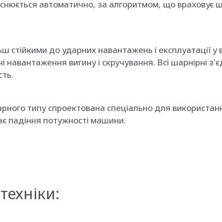
йснюється автоматично, за алгоритмом, що враховує 
ш стійкими до ударних навантажень і експлуатації у
навантаження вигину і скручування. Всі шарнірні з'єд
сть.
арного типу спроектована спеціально для використанн
ає падіння потужності машини.
техніки: