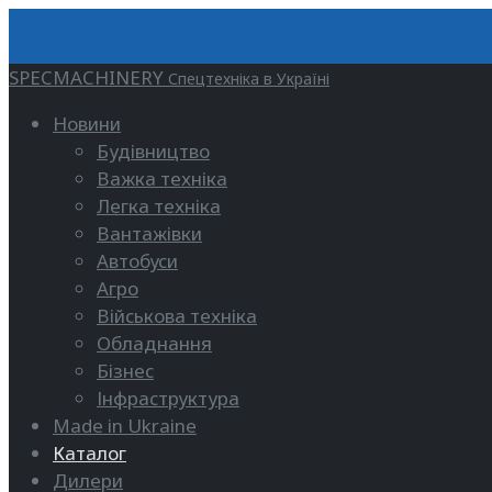
SPECMACHINERY
Спецтехніка в Україні
Новини
Будівництво
Важка техніка
Легка техніка
Вантажівки
Автобуси
Агро
Військова техніка
Обладнання
Бізнес
Інфраструктура
Made in Ukraine
Каталог
Дилери