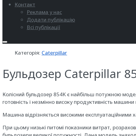
Контакт
Реклама у нас
Додати публікацію
Всі публікації
Категорія:
Caterpillar
Бульдозер Caterpillar 8
Колісний бульдозер 854K є найбільш потужною моделлю
готовність і незмінно високу продуктивність машини
Машина відрізняється високими експлуатаційними х
При цьому низькі питомі показники витрат, розрахо
бульдозери великої потужності. Дана модель знаход