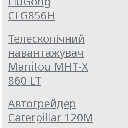
LiuGong
CLG856Н
Телескопічний
навантажувач
Manitou MHT-X
860 LT
Автогрейдер
Caterpillar 120M