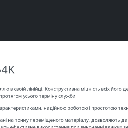
54K
 в своїй лінійці. Конструктивна міцність всіх його де
 протягом усього терміну служби.
арактеристиками, надійною роботою і простотою техн
вані на тонну переміщеного матеріалу, дозволяють да
ить ефективне використання при виконанні важких зе