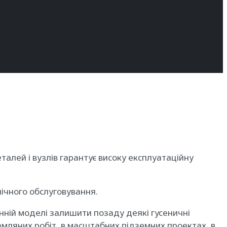
талей і вузлів гарантує високу експлуатаційну
ічного обслуговування.
нній моделі залишити позаду деякі гусеничні
мляних робіт, в масштабних підземних проектах, в