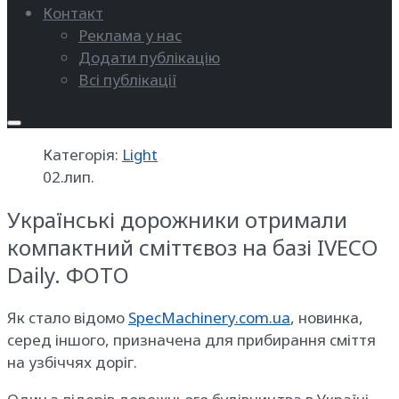
Контакт
Реклама у нас
Додати публікацію
Всі публікації
Категорія:
Light
02.лип.
Українські дорожники отримали
компактний сміттєвоз на базі IVECO
Daily. ФОТО
Як стало відомо
SpecMachinery.com.ua
, новинка,
серед іншого, призначена для прибирання сміття
на узбіччях доріг.