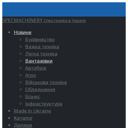
SPECMACHINERY
Спецтехніка в Україні
Новини
Будівництво
Важка техніка
Легка техніка
Вантажівки
Автобуси
Агро
Військова техніка
Обладнання
Бізнес
Інфраструктура
Made in Ukraine
Каталог
Дилери