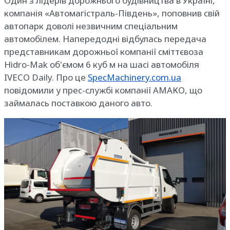
Один з лідерів дорожнього будівництва в Україні,
компанія «Автомагістраль-Південь», поповнив свій
автопарк доволі незвичним спеціальним
автомобілем. Напередодні відбулась передача
представникам дорожньої компанії сміттєвоза
Hidro-Mak об'ємом 6 куб м на шасі автомобіля
IVECO Daily. Про це
SpecMachinery.com.ua
повідомили у прес-службі компанії АМАКО, що
займалась поставкою даного авто.