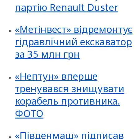
партію Renault Duster
«Метінвест» відремонтує
гідравлічний екскаватор
за 35 млн грн
«Нептун» вперше
тренувався знищувати
корабель противника.
ФОТО
«Південмаш» підписав