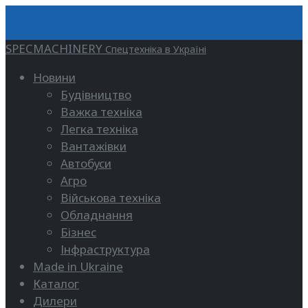
SPECMACHINERY
Спецтехніка в Україні
Новини
Будівництво
Важка техніка
Легка техніка
Вантажівки
Автобуси
Агро
Військова техніка
Обладнання
Бізнес
Інфраструктура
Made in Ukraine
Каталог
Дилери