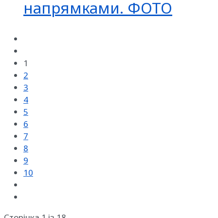
напрямками. ФОТО
1
2
3
4
5
6
7
8
9
10
Сторінка 1 із 18