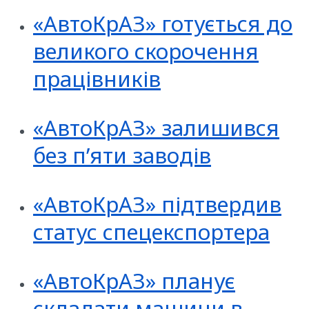
«АвтоКрАЗ» готується до
великого скорочення
працівників
«АвтоКрАЗ» залишився
без п’яти заводів
«АвтоКрАЗ» підтвердив
статус спецекспортера
«АвтоКрАЗ» планує
складати машини в