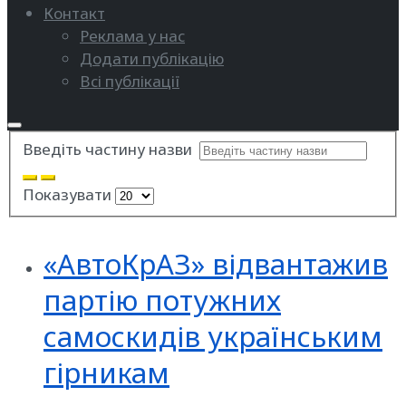
Контакт
Реклама у нас
Додати публікацію
Всі публікації
Введіть частину назви
Показувати
«АвтоКрАЗ» відвантажив
партію потужних
самоскидів українським
гірникам