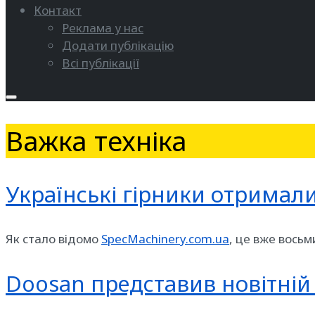
Контакт
Реклама у нас
Додати публікацію
Всі публікації
Важка техніка
Українські гірники отримал
Як стало відомо
SpecMachinery.com.ua
, це вже вось
Doosan представив новітні