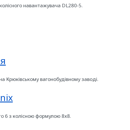
 колісного навантажувача DL280-5.
ня
на Крюківському вагонобудівному заводі.
nix
uro 6 з колісною формулою 8х8.