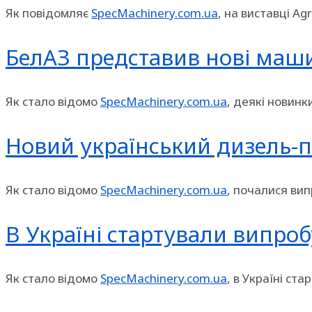
Як повідомляє
SpecMachinery.com.ua
, на виставці A
БелАЗ представив нові маш
Як стало відомо
SpecMachinery.com.ua
, деякі новинк
Новий український дизель-
Як стало відомо
SpecMachinery.com.ua
, почалися ви
В Україні стартували випро
Як стало відомо
SpecMachinery.com.ua
, в Україні ст