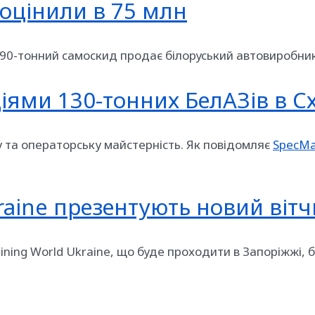
 оцінили в 75 млн
 90-тонний самоскид продає білоруський автовиробник
іями 130-тонних БелАЗів в Сх
 та операторську майстерність. Як повідомляє
SpecMa
kraine презентують новий віт
Mining World Ukraine, що буде проходити в Запоріжжі,