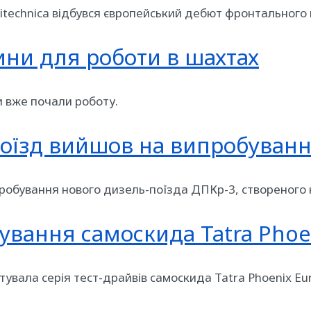
gritechnica відбувся європейський дебют фронтального
ини для роботи в шахтах
и вже почали роботу.
поїзд вийшов на випробуван
пробування нового дизель-поїзда ДПКр-3, створеного 
бування самоскида Tatra Phoe
артувала серія тест-драйвів самоскида Tatra Phoenix E