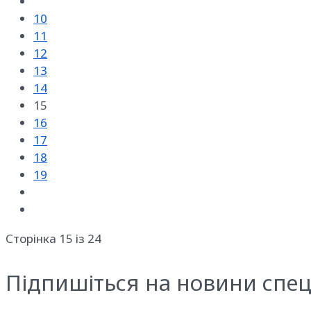
10
11
12
13
14
15
16
17
18
19
Сторінка 15 із 24
Підпишіться на новини спец