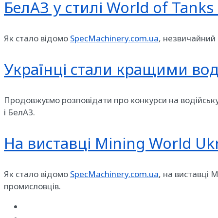
БелАЗ у стилі World of Tanks
Як стало відомо
SpecMachinery.com.ua
, незвичайний
Українці стали кращими вод
Продовжуємо розповідати про конкурси на водійську
і БелАЗ.
На виставці Mining World U
Як стало відомо
SpecMachinery.com.ua
, на виставці 
промисловців.