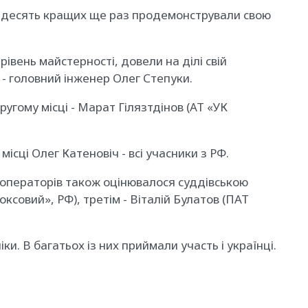
а десять кращих ще раз продемонстрували свою
івень майстерності, довели на ділі свій
- головний інженер Олег Степуки.
угому місці - Марат Гілязтдінов (АТ «УК
сці Олег Катеновіч - всі учасники з РФ.
ь операторів також оцінювалося суддівською
ксовий», РФ), третім - Віталій Булатов (ПАТ
. В багатьох із них приймали участь і українці.