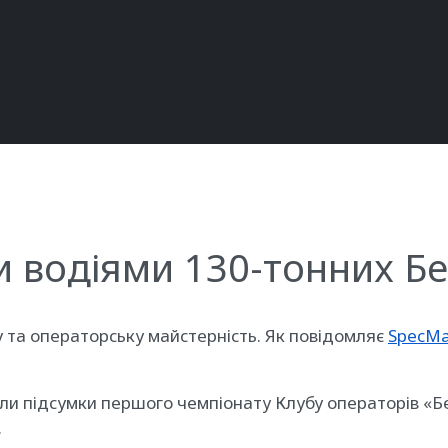
 водіями 130-тонних Бел
 та операторську майстерність. Як повідомляє
SpecMa
ели підсумки першого чемпіонату Клубу операторів «Бе
.