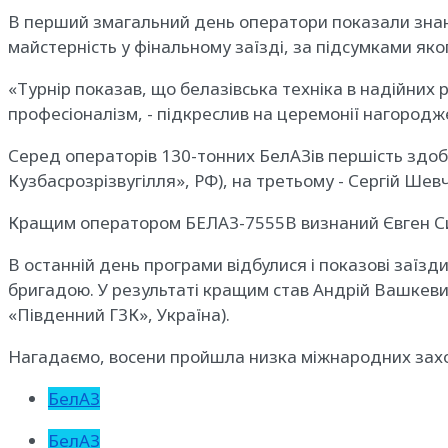
В перший змагальний день оператори показали знанн
майстерність у фінальному заїзді, за підсумками яко
«Турнір показав, що белазівська техніка в надійних 
професіоналізм, - підкреслив на церемонії нагород
Серед операторів 130-тонних БелАЗів першість здобу
Кузбасрозрізвугілля», РФ), на третьому - Сергій Шев
Кращим оператором БЕЛАЗ-7555В визнаний Євген Сидор
В останній день програми відбулися і показові заїз
бригадою. У результаті кращим став Андрій Вашкевич 
«Південний ГЗК», Україна).
Нагадаємо, восени пройшла низка міжнародних заході
БелАЗ
БелАЗ