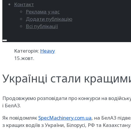
Контакт
Реклама у нас
Додати публікацію
Всі публікації
Категорія:
Heavy
15.жовт.
Українці стали кращими
Продовжуємо розповідати про конкурси на водійську
і БелАЗ.
Як повідомляє
SpecMachinery.com.ua
, на БелАЗ підв
з кращих водіїв з України, Білорусі, РФ та Казахстану