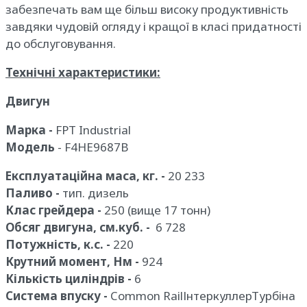
забезпечать вам ще більш високу продуктивність
завдяки чудовій огляду і кращої в класі придатності
до обслуговування.
Технічні характеристики:
Двигун
Марка -
FPT Industrial
Модель
- F4HE9687B
Експлуатаційна маса, кг. -
20 233
Паливо -
тип. дизель
Клас грейдера -
250 (вище 17 тонн)
Обсяг двигуна, см.куб. -
6 728
Потужність, к.с. -
220
Крутний момент, Нм -
924
Кількість циліндрів -
6
Система впуску -
Common RailІнтеркуллерТурбіна