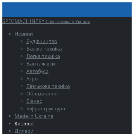
SPECMACHINERY
Спецтехніка в Україні
Новини
Будівництво
Важка техніка
Легка техніка
Вантажівки
Автобуси
Агро
Військова техніка
Обладнання
Бізнес
Інфраструктура
Made in Ukraine
Каталог
Дилери