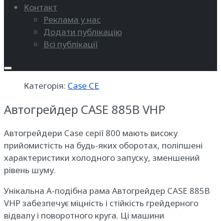
Контакт
Реклама у нас
Додати публікацію
Всі публікації
Категорія:
Case CE
Автогрейдер CASE 885B VHP
Автогрейдери Case серії 800 мають високу
прийомистість на будь-яких оборотах, поліпшені
характеристики холодного запуску, зменшений
рівень шуму.
Унікальна А-подібна рама Автогрейдер CASE 885B
VHP забезпечує міцність і стійкість грейдерного
відвалу і поворотного круга. Ці машини