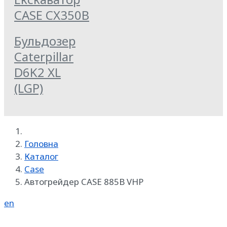
CASE CX350B
Бульдозер
Caterpillar
D6K2 XL
(LGP)
Головна
Каталог
Case
Автогрейдер CASE 885B VHP
en
Реклама на SpecMachinery