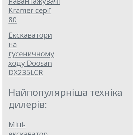
навантажувачі
Kramer серії
80
Екскаватори
на
гусеничному
ходу Doosan
DX235LCR
Найпопулярніша техніка
дилерів:
Міні-
екскаватор