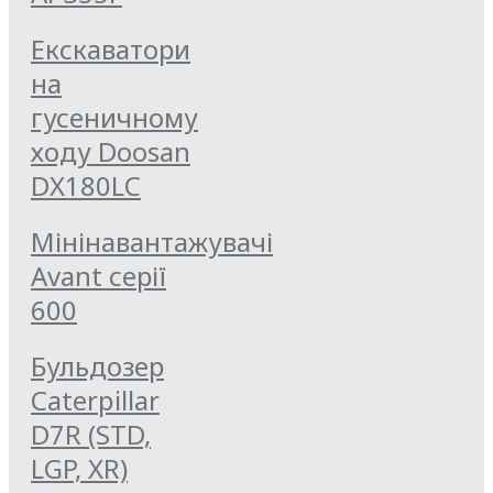
Екскаватори
на
гусеничному
ходу Doosan
DX180LC
Мінінавантажувачі
Avant серії
600
Бульдозер
Caterpillar
D7R (STD,
LGP, XR)