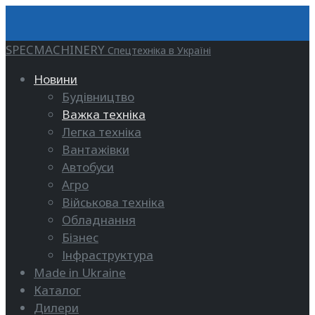
SPECMACHINERY
Спецтехніка в Україні
Новини
Будівництво
Важка техніка
Легка техніка
Вантажівки
Автобуси
Агро
Військова техніка
Обладнання
Бізнес
Інфраструктура
Made in Ukraine
Каталог
Дилери