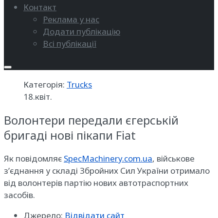
Контакт
Реклама у нас
Додати публікацію
Всі публікації
Категорія:
Trucks
18.квіт.
Волонтери передали єгерській
бригаді нові пікапи Fiat
Як повідомляє
SpecMachinery.com.ua
, військове
з’єднання у складі Збройних Сил України отримало
від волонтерів партію нових автотраспортних
засобів.
Джерело:
Відвідати сайт