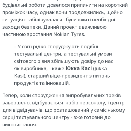
будівельні роботи довелося припинити на короткий
проміжок часу, однак вони продовжились, щойно
ситуація стабілізувалася і були вжиті необхідні
заходи безпеки. Даний проект є важливою
частиною зростання Nokian Tyres.
– У світі рідко споруджують подібні
тестувальні центри, а тестувальні умови
світового рівня збільшують довіру до нас
як виробника, - каже
Юкка Касі
(Jukka
Kasi), старший віце-президент з питань
продуктів та інновацій.
Тепер, коли спорудження випробувальних треків
завершено, відбувається набір персоналу, і центр
для відвідувачів, що розташований у самісінькому
серці тестувального центру - вже готовий до
використання.