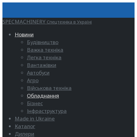
SPECMACHINERY
Спецтехніка в Україні
Новини
Будівництво
Важка техніка
Легка техніка
Вантажівки
Автобуси
Агро
Військова техніка
Обладнання
Бізнес
Інфраструктура
Made in Ukraine
Каталог
Дилери