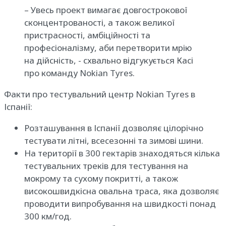
– Увесь проект вимагає довгострокової
сконцентрованості, а також великої
пристрасності, амбіційності та
професіоналізму, аби перетворити мрію
на дійсність, - схвально відгукується Касі
про команду Nokian Tyres.
Факти про тестувальний центр Nokian Tyres в
Іспанії:
Розташування в Іспанії дозволяє цілорічно
тестувати літні, всесезонні та зимові шини.
На території в 300 гектарів знаходяться кілька
тестувальних треків для тестування на
мокрому та сухому покритті, а також
високошвидкісна овальна траса, яка дозволяє
проводити випробування на швидкості понад
300 км/год.