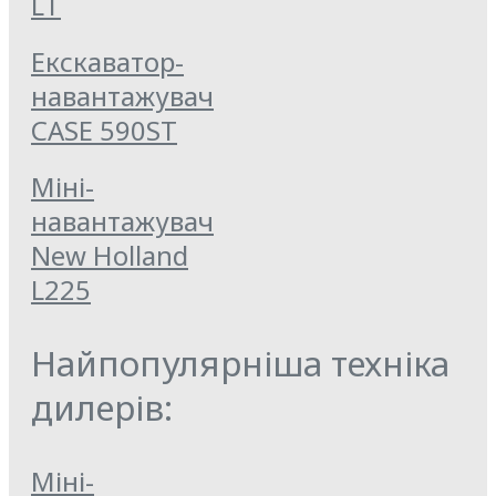
LT
Екскаватор-
навантажувач
CASE 590ST
Міні-
навантажувач
New Holland
L225
Найпопулярніша техніка
дилерів:
Міні-