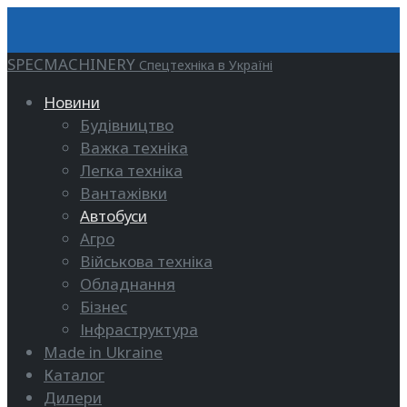
SPECMACHINERY
Спецтехніка в Україні
Новини
Будівництво
Важка техніка
Легка техніка
Вантажівки
Автобуси
Агро
Військова техніка
Обладнання
Бізнес
Інфраструктура
Made in Ukraine
Каталог
Дилери