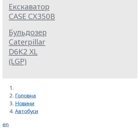
Екскаватор
CASE CX350B
Бульдозер
Caterpillar
D6K2 XL
(LGP)
Головна
Новини
Автобуси
en
Реклама на SpecMachinery