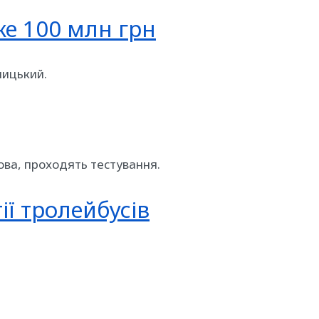
же 100 млн грн
ницький.
кова, проходять тестування.
ії тролейбусів