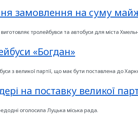
ння замовлення на суму май
 виготовляє тролейбувси та автобуси для міста Хмель
лейбуси «Богдан»
буси з великої партії, що має бути поставлена до Хар
дері на поставку великої парт
редодні оголосила Луцька міська рада.