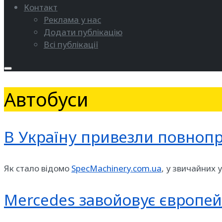
Контакт
Реклама у нас
Додати публікацію
Всі публікації
Автобуси
В Україну привезли повнопр
Як стало відомо
SpecMachinery.com.ua
, у звичайних
Mercedes завойовує європе