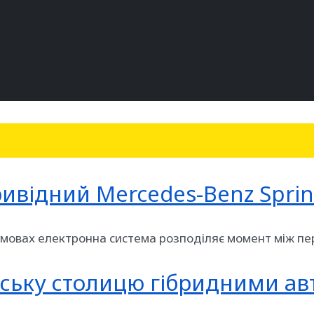
ивідний Mercedes-Benz Sprin
 умовах електронна система розподіляє момент між пер
йську столицю гібридними ав