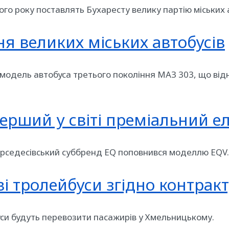
ного року поставлять Бухаресту велику партію міських 
я великих міських автобусів
модель автобуса третього покоління МАЗ 303, що відн
ерший у світі преміальний е
ерседесівський суббренд EQ поповнився моделлю EQV.
і тролейбуси згідно контрак
буси будуть перевозити пасажирів у Хмельницькому.