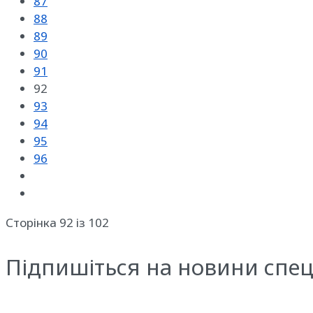
87
88
89
90
91
92
93
94
95
96
Сторінка 92 із 102
Підпишіться на новини спец