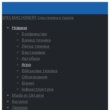
SPECMACHINERY
Спецтехніка в Україні
Новини
Будівництво
Важка техніка
Легка техніка
Вантажівки
Автобуси
Агро
Військова техніка
Обладнання
Бізнес
Інфраструктура
Made in Ukraine
Каталог
Дилери