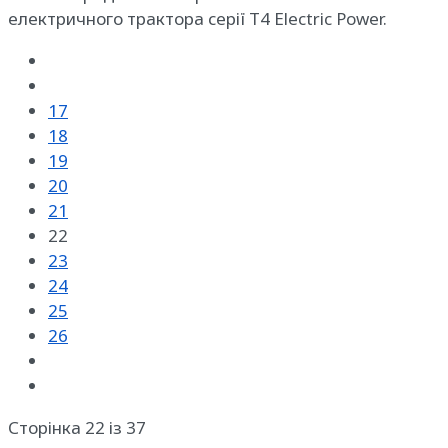
електричного трактора серії T4 Electric Power.
17
18
19
20
21
22
23
24
25
26
Сторінка 22 із 37