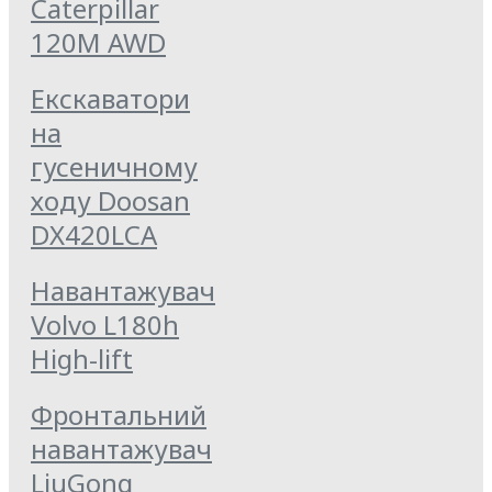
Caterpillar
120M AWD
Екскаватори
на
гусеничному
ходу Doosan
DX420LCA
Навантажувач
Volvo L180h
High-lift
Фронтальний
навантажувач
LiuGong