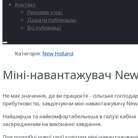
Контакт
Реклама у нас
Додати публікацію
Всі публікації
Категорія:
New Holland
Міні-навантажувач New
Не має значення, де ви працюєте - сільське господ
прибутковістю, завдячуючи міні-навантажувачу New 
Найширша та найкомфортабельніша в галузі кабіна Ne
засередженим на виконанні завдання.
При розробці нової серії колісних міні-навантажувач