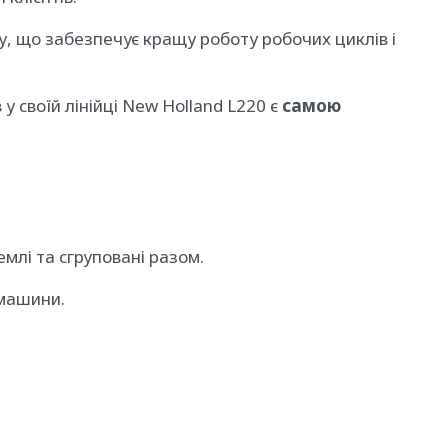
у, що забезпечує кращу роботу робочих циклів і
у своїй лінійці New Holland L220 є
самою
млі та сгруповані разом.
 машини.