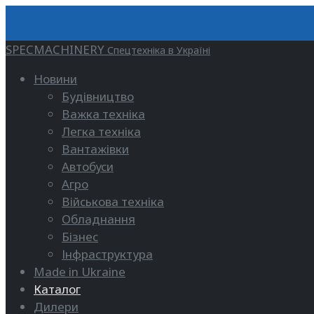
SPECMACHINERY
Спецтехніка в Україні
Новини
Будівництво
Важка техніка
Легка техніка
Вантажівки
Автобуси
Агро
Військова техніка
Обладнання
Бізнес
Інфраструктура
Made in Ukraine
Каталог
Дилери