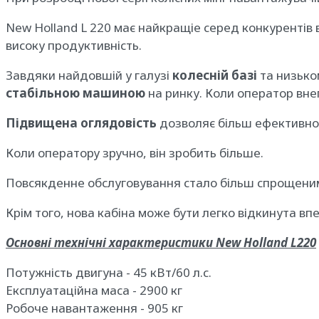
New Holland L 220 має найкращіе серед конкурентів 
високу продуктивність.
Завдяки найдовшій у галузі
колесній базі
та низьком
стабільною машиною
на ринку. Коли оператор внеп
Підвищена
оглядовість
дозволяє більш ефективн
Коли оператору зручно, він зробить більше.
Повсякденне обслуговування стало більш спрощеним.
Крім того, нова кабіна може бути легко відкинута 
Основні технічні характеристики New Holland L220
Потужність двигуна -
45 кВт/60 л.с.
Експлуатаційна маса - 2900 кг
Робоче навантаження - 905 кг