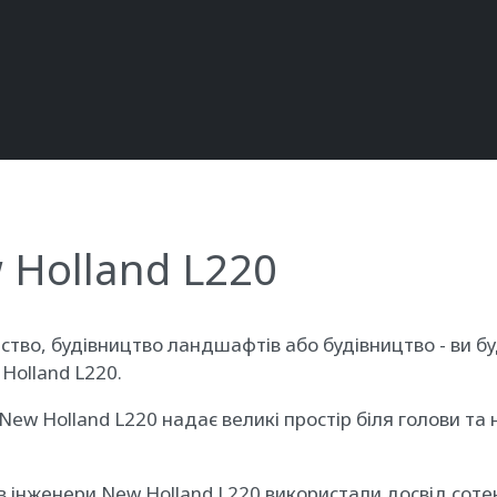
 Holland L220
арство, будівництво ландшафтів або будівництво - ви
Holland L220.
w Holland L220 надає великі простір біля голови та 
ів інженери New Holland L220 використали досвід сотен