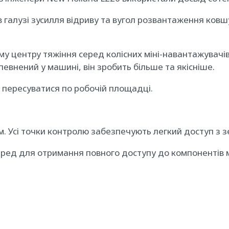
в галузі зусилля відриву та вугол розвантаження ковш
у центру тяжіння серед колісних міні-навантажувачів 
евнений у машині, він зробить більше та якісніше.
о
пересуватися
по робочій площадці.
 Усі точки контролю забезпечують легкий доступ з зе
вперед для отримання повного доступу до компонентів