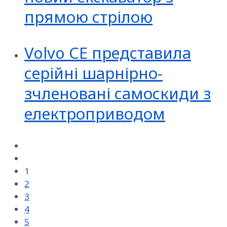
прямою стрілою
Volvo CE представила
серійні шарнірно-
зчленовані самоскиди з
електроприводом
1
2
3
4
5