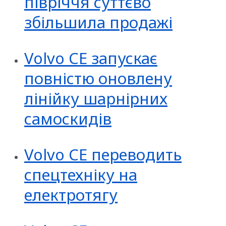
півріччя суттєво
збільшила продажі
Volvo CE запускає
повністю оновлену
лінійку шарнірних
самоскидів
Volvo CE переводить
спецтехніку на
електротягу