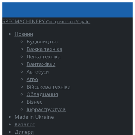
SPECMACHINERY
Спецтехніка в Україні
Новини
Будівництво
Важка техніка
Легка техніка
Вантажівки
Автобуси
Агро
Військова техніка
Обладнання
Бізнес
Інфраструктура
Made in Ukraine
Каталог
Дилери