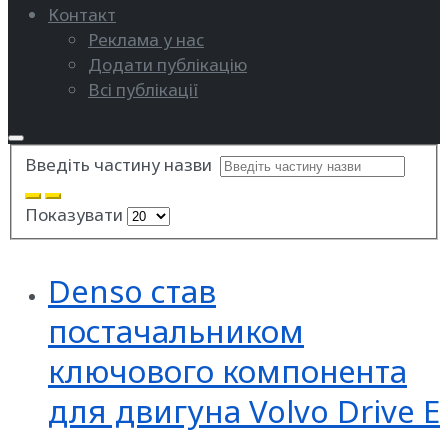
Контакт
Реклама у нас
Додати публікацію
Всі публікації
Введіть частину назви
Показувати
Denso став
постачальником
ключового компонента
для двигуна Volvo Drive E