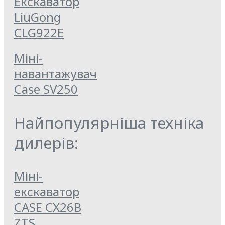
Екскаватор
LiuGong
CLG922E
Міні-
навантажувач
Case SV250
Найпопулярніша техніка
дилерів:
Міні-
екскаватор
CASE CX26B
ZTS