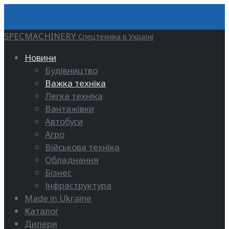
SPECMACHINERY
Спецтехніка в Україні
Новини
Будівництво
Важка техніка
Легка техніка
Вантажівки
Автобуси
Агро
Військова техніка
Обладнання
Бізнес
Інфраструктура
Made in Ukraine
Каталог
Дилери