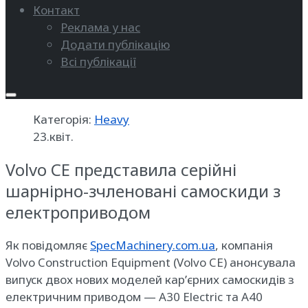
Контакт
Реклама у нас
Додати публікацію
Всі публікації
Категорія:
Heavy
23.квіт.
Volvo CE представила серійні
шарнірно-зчленовані самоскиди з
електроприводом
Як повідомляє
SpecMachinery.com.ua
, компанія
Volvo Construction Equipment (Volvo CE) анонсувала
випуск двох нових моделей кар’єрних самоскидів з
електричним приводом — A30 Electric та A40