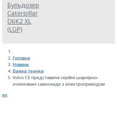
Бульдозер
Caterpillar
D6K2 XL
(LGP)
Головна
Новини
Важка техніка
Volvo CE представила серійні шарнірно-
зчленовані самоскиди з електроприводом
en
Реклама на SpecMachinery