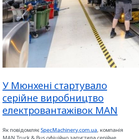
У Мюнхені стартувало
серійне виробництво
електровантажівок MAN
Як повідомляє
SpecMachinery.com.ua
, компанія
MAN Truck & Bus офіційно запустила серійне