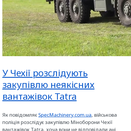
У Чехії розслідують
закупівлю неякісних
вантажівок Tatra
Як повідомляє
SpecMachinery.com.ua
, військова
поліція розслідує закупівлю Міноборони Чехії
вантажівок Tatra, хоча вони не відповідали ані