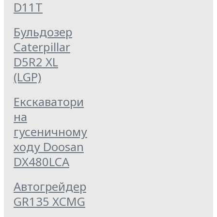
D11T
Бульдозер
Caterpillar
D5R2 XL
(LGP)
Екскаватори
на
гусеничному
ходу Doosan
DX480LCA
Автогрейдер
GR135 XCMG