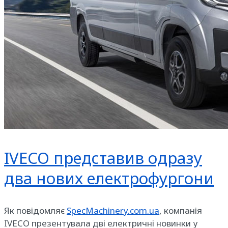
IVECO представив одразу
два нових електрофургони
Як повідомляє
SpecMachinery.com.ua
, компанія
IVECO презентувала дві електричні новинки у