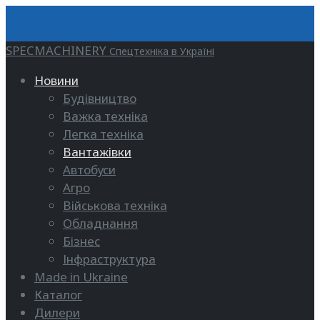
SPECMACHINERY
Спецтехніка в Україні
Новини
Будівництво
Важка техніка
Легка техніка
Вантажівки
Автобуси
Агро
Військова техніка
Обладнання
Бізнес
Інфраструктура
Made in Ukraine
Каталог
Дилери