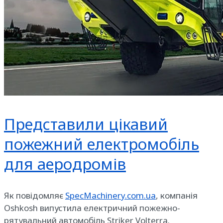
Представили цікавий
пожежний електромобіль
для аеродромів
Як повідомляє
SpecMachinery.com.ua
, компанія
Oshkosh випустила електричний пожежно-
рятувальний автомобіль Striker Volterra.