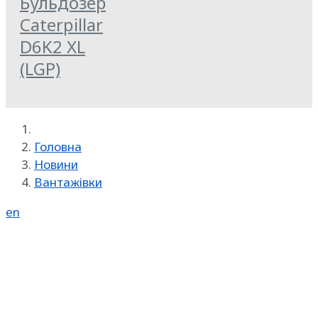
Бульдозер
Caterpillar
D6K2 XL
(LGP)
Головна
Новини
Вантажівки
en
Реклама на SpecMachinery