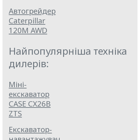
Автогрейдер
Caterpillar
120M AWD
Найпопулярніша техніка
дилерів:
Міні-
екскаватор
CASE CX26B
ZTS
Екскаватор-
навантажувач