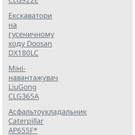
Екскаватори
на
гусеничному
ходу Doosan
DX180LC
Міні-
навантажувач
LiuGong
CLG365A
Асфальтоукладальник
Caterpillar
AP655F*