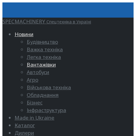
SPECMACHINERY
Спецтехніка в Україні
Новини
Будівництво
Важка техніка
Легка техніка
Вантажівки
Автобуси
Агро
Військова техніка
Обладнання
Бізнес
Інфраструктура
Made in Ukraine
Каталог
Дилери