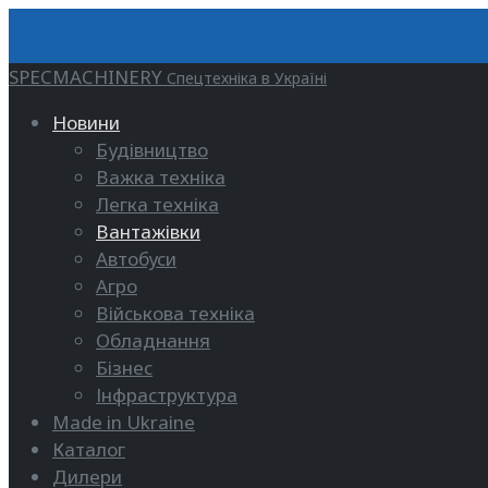
SPECMACHINERY
Спецтехніка в Україні
Новини
Будівництво
Важка техніка
Легка техніка
Вантажівки
Автобуси
Агро
Військова техніка
Обладнання
Бізнес
Інфраструктура
Made in Ukraine
Каталог
Дилери