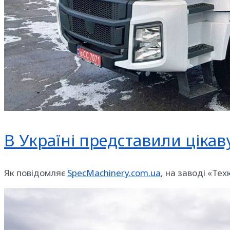
В Україні представили цікав
Як повідомляє
SpecMachinery.com.ua
, на заводі «Те