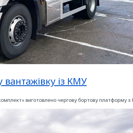
у вантажівку із КМУ
хкомплект» виготовлено чергову бортову платформу з К