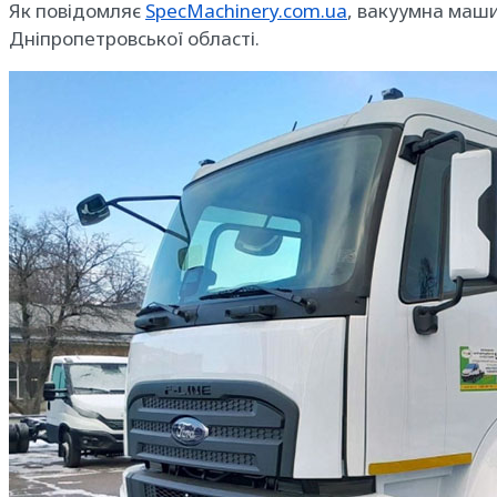
Як повідомляє
SpecMachinery.com.ua
, вакуумна маш
Дніпропетровської області.