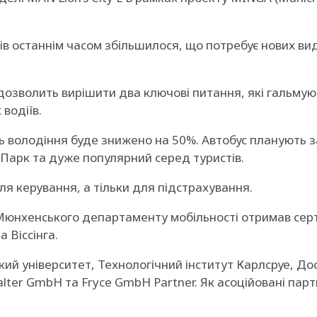
в останнім часом збільшилося, що потребує нових виді
зволить вирішити два ключові питання, які гальмуют
водіїв.
ь володіння буде знижено на 50%. Автобус планують за
Парк та дуже популярний серед туристів.
для керування, а тільки для підстрахування.
 Мюнхенського департаменту мобільності отримав сер
 Віссінга.
 університет, Технологічний інститут Карлсруе, Досл
ter GmbH та Fryce GmbH Partner. Як асоційовані парт