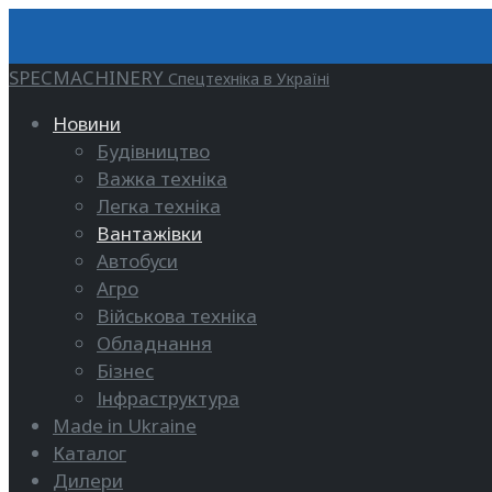
SPECMACHINERY
Спецтехніка в Україні
Новини
Будівництво
Важка техніка
Легка техніка
Вантажівки
Автобуси
Агро
Військова техніка
Обладнання
Бізнес
Інфраструктура
Made in Ukraine
Каталог
Дилери