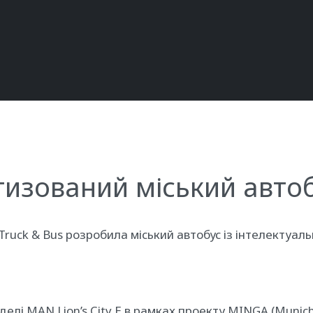
изований міський авто
Truck & Bus розробила міський автобус із інтелектуа
лі MAN Lion’s City E в рамках проекту MINGA (Munich’