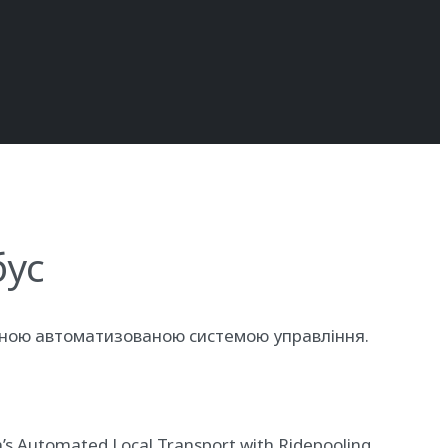
бус
льною автоматизованою системою управління.
s Automated Local Transport with Ridepooling,