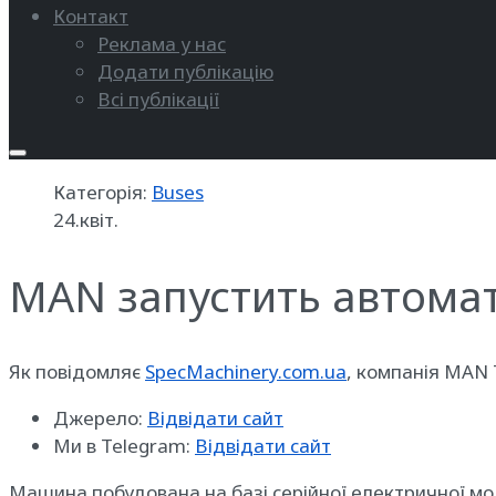
Контакт
Реклама у нас
Додати публікацію
Всі публікації
Категорія:
Buses
24.квіт.
MAN запустить автомат
Як повідомляє
SpecMachinery.com.ua
, компанія MAN 
Джерело:
Відвідати сайт
Ми в Telegram:
Відвідати сайт
Машина побудована на базі серійної електричної моде