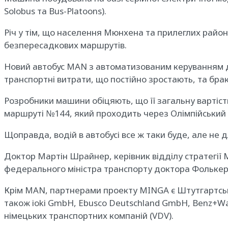
Solobus та Bus-Platoons).
Річ у тім, що населення Мюнхена та прилеглих районі
безпересадкових маршрутів.
Новий автобус MAN з автоматизованим керуванням до
транспортні витрати, що постійно зростають, та брак 
Розробники машини обіцяють, що її загальну вартіст
маршруті №144, який проходить через Олімпійський 
Щоправда, водій в автобусі все ж таки буде, але не 
Доктор Мартін Шрайнер, керівник відділу стратегії
федерального міністра транспорту доктора Фолькера
Крім MAN, партнерами проекту MINGA є Штутгартський
також ioki GmbH, Ebusco Deutschland GmbH, Benz+Wal
німецьких транспортних компаній (VDV).