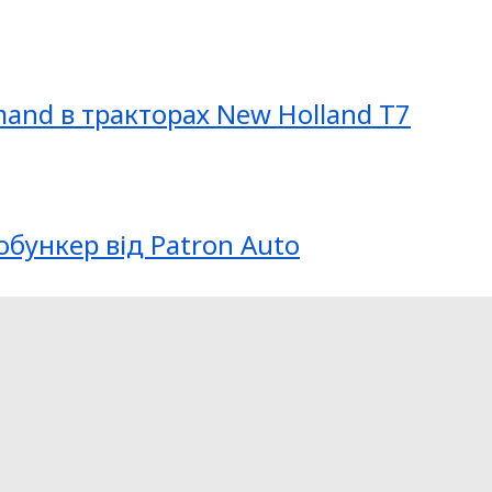
mand в тракторах New Holland T7
обункер від Patron Auto