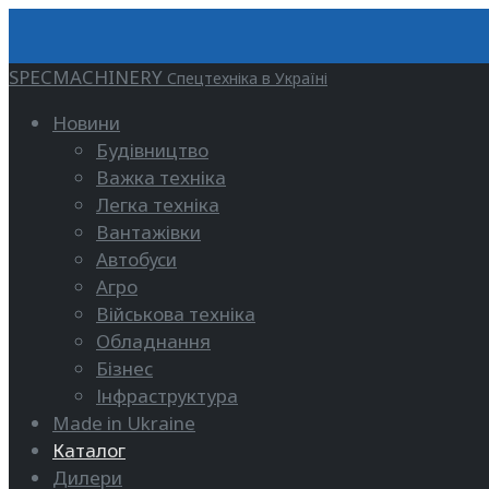
SPECMACHINERY
Спецтехніка в Україні
Новини
Будівництво
Важка техніка
Легка техніка
Вантажівки
Автобуси
Агро
Військова техніка
Обладнання
Бізнес
Інфраструктура
Made in Ukraine
Каталог
Дилери