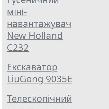
міні-
навантажувач
New Holland
C232
Екскаватор
LiuGong 9035E
Телескопічний