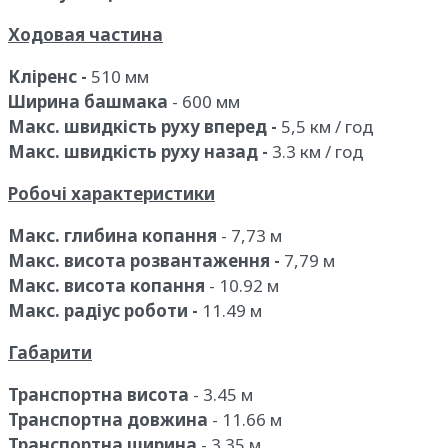
Ходовая частина
Кліренс -
510 мм
Ширина башмака
- 600 мм
Макс. швидкість руху вперед -
5,5 км / год
Макс. швидкість
руху назад -
3.3 км / год
Робочі характеристики
Макс. глибина копання
- 7,73 м
Макс. висота розвантаження -
7,79 м
Макс. висота копання
- 10.92 м
Макс. радіус роботи -
11.49 м
Габарити
Транспортна висота
- 3.45 м
Транспортна довжина
- 11.66 м
Транспортна ширина
- 3.35 м