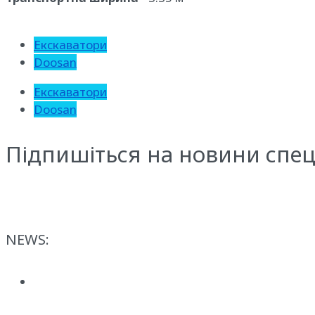
Екскаватори
Doosan
Екскаватори
Doosan
Підпишіться на новини спец
NEWS: