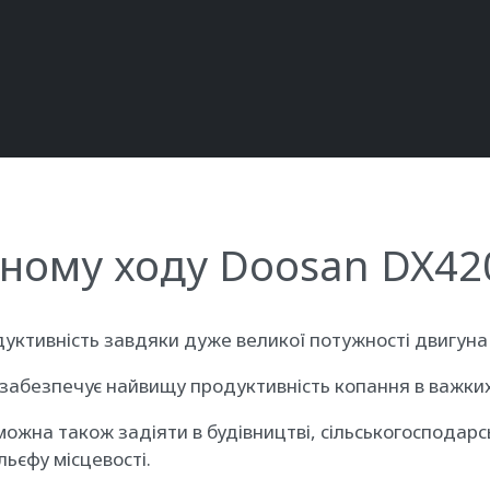
чному ходу Doosan DX42
ктивність завдяки дуже великої потужності двигуна і
в забезпечує найвищу продуктивність копання в важких
на також задіяти в будівництві, сільськогосподарсько
ьєфу місцевості.