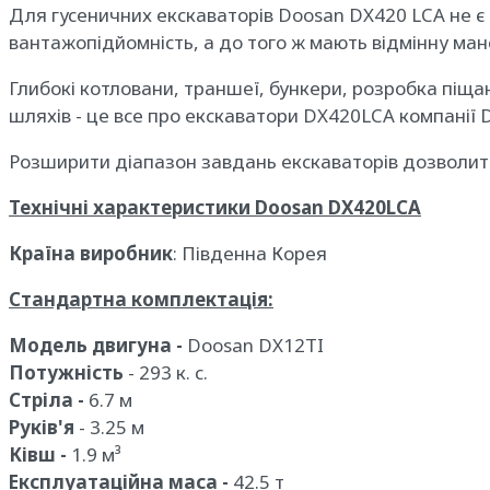
Для гусеничних екскаваторів Doosan DX420 LCA не є 
вантажопідйомність, а до того ж мають відмінну мане
Глибокі котловани, траншеї, бункери, розробка піща
шляхів - це все про екскаватори DX420LCA компанії D
Розширити діапазон завдань екскаваторів дозволить
Технічні характеристики Doosan DX420LCA
Країна виробник
: Південна Корея
Стандартна комплектація:
Модель двигуна -
Doosan DX12TI
Потужність
- 293 к. с.
Стріла -
6.7 м
Руків'я
- 3.25 м
Ківш -
1.9 м³
Експлуатаційна маса -
42.5 т