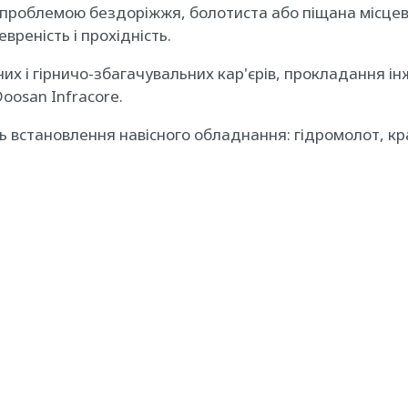
проблемою бездоріжжя, болотиста або піщана місцевіс
вреність і прохідність.
них і гірничо-збагачувальних кар'єрів, прокладання і
oosan Infracore.
 встановлення навісного обладнання: гідромолот, кр