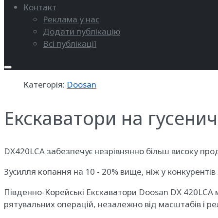
Контакт
Реклама у нас
Додати публікацію
Всі публікації
Категорія:
Doosan
Екскаватори на гусени
DX420LCA забезпечує незрівнянно більш високу проду
Зусилля копання на 10 - 20% вище, ніж у конкуренті
Південно-Корейські Екскаватори Doosan DX 420LCA мож
рятувальних операцій, незалежно від масштабів і рел