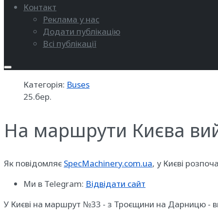
Контакт
Реклама у нас
Додати публікацію
Всі публікації
Категорія:
Buses
25.бер.
На маршрути Києва вий
Як повідомляє
SpecMachinery.com.ua
, у Києві розпо
Ми в Telegram:
Відвідати сайт
У Києві на маршрут №33 - з Троєщини на Дарницю - в