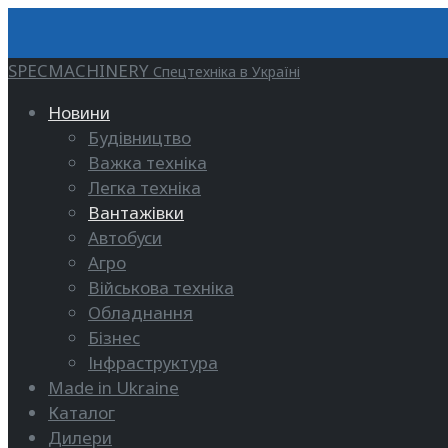
SPECMACHINERY
Спецтехніка в Україні
Новини
Будівництво
Важка техніка
Легка техніка
Вантажівки
Автобуси
Агро
Військова техніка
Обладнання
Бізнес
Інфраструктура
Made in Ukraine
Каталог
Дилери