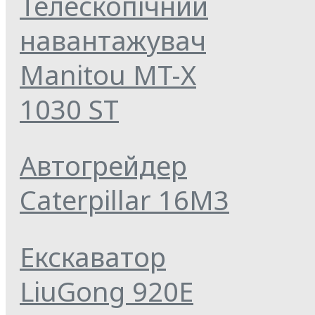
Телескопічний
навантажувач
Manitou MT-X
1030 ST
Автогрейдер
Caterpillar 16M3
Екскаватор
LiuGong 920E