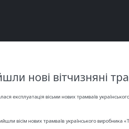
шли нові вітчизняні тр
чалася експлуатація вісьми нових трамваїв українсько
ийшли вісім нових трамваїв українського виробника «