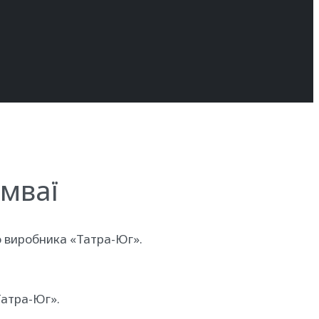
амваї
го виробника «Татра-Юг».
Татра-Юг».