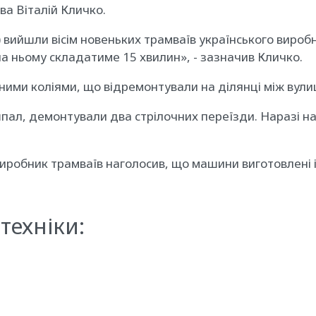
ва Віталій Кличко.
вийшли вісім новеньких трамваїв українського виро
 на ньому складатиме 15 хвилин», - зазначив Кличко.
еними коліями, що відремонтували на ділянці між вул
шпал, демонтували два стрілочних переїзди. Наразі на
виробник трамваїв наголосив, що машини виготовлені і
техніки: