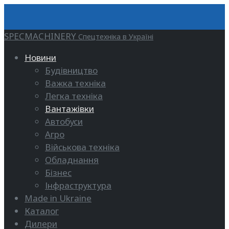
SPECMACHINERY
Спецтехніка в Україні
Новини
Будівництво
Важка техніка
Легка техніка
Вантажівки
Автобуси
Агро
Військова техніка
Обладнання
Бізнес
Інфраструктура
Made in Ukraine
Каталог
Дилери