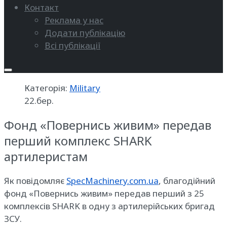
Контакт
Реклама у нас
Додати публікацію
Всі публікації
Категорія:
Military
22.бер.
Фонд «Повернись живим» передав
перший комплекс SHARK
артилеристам
Як повідомляє
SpecMachinery.com.ua
, благодійний
фонд «Повернись живим» передав перший з 25
комплексів SHARK в одну з артилерійських бригад
ЗСУ.