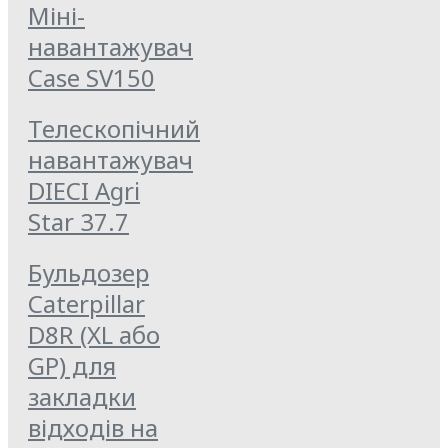
Міні-
навантажувач
Case SV150
Телескопічний
навантажувач
DIECI Agri
Star 37.7
Бульдозер
Caterpillar
D8R (XL або
GP) для
закладки
відходів на