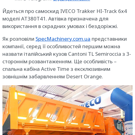
Йдеться про самоскид IVECO Trakker HI-Track 6х4
моделі AT380T41. Автівка призначена для
використання в скрадних умовах і бездоріжжі.
Як розповіли
SpecMachinery.com.ua
представники
компанії, серед її особливостей першим можна
назвати італійський кузов Cantoni TL Semiroccia з 3-
стороннім розвантаженням. Ще особливість –
спальна кабіна Active Time з ексклюзивним
зовнішнім забарвленням Desert Orange.