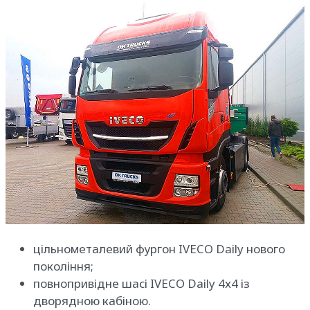
цільнометалевий фургон IVECO Daily нового
покоління;
повнопривідне шасі IVECO Daily 4х4 із
дворядною кабіною.