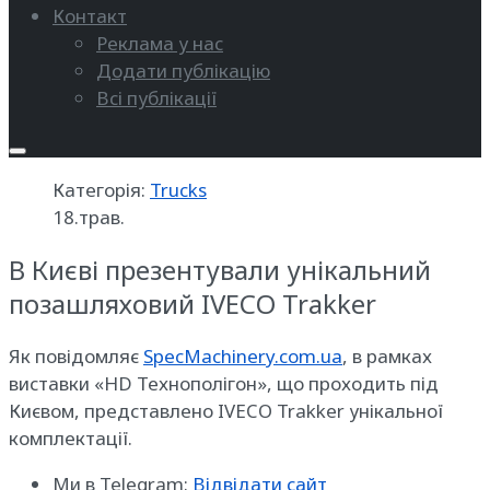
Контакт
Реклама у нас
Додати публікацію
Всі публікації
Категорія:
Trucks
18.трав.
В Києві презентували унікальний
позашляховий IVECO Trakker
Як повідомляє
SpecMachinery.com.ua
, в рамках
виставки «HD Технополігон», що проходить під
Києвом, представлено IVECO Trakker унікальної
комплектації.
Ми в Telegram:
Відвідати сайт