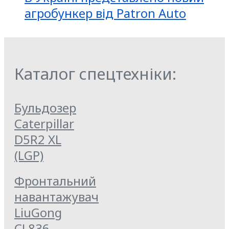
агробункер від Patron Auto
Каталог спецтехніки:
Бульдозер
Caterpillar
D5R2 XL
(LGP)
Фронтальний
навантажувач
LiuGong
CL836