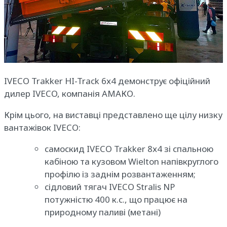
IVECO Trakker HI-Track 6х4 демонструє офіційний
дилер IVECO, компанія АМАКО.
Крім цього, на виставці представлено ще цілу низку
вантажівок IVECO:
самоскид IVECO Trakker 8х4 зі спальною
кабіною та кузовом Wielton напівкруглого
профілю із заднім розвантаженням;
сідловий тягач IVECO Stralis NP
потужністю 400 к.с., що працює на
природному паливі (метані)