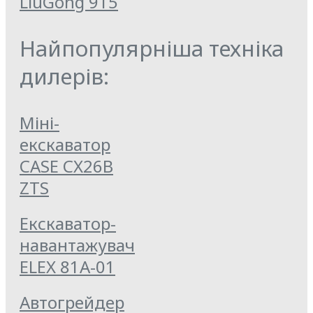
LiuGong 915
Найпопулярніша техніка
дилерів:
Міні-
екскаватор
CASE CX26B
ZTS
Екскаватор-
навантажувач
ELEX 81А-01
Автогрейдер