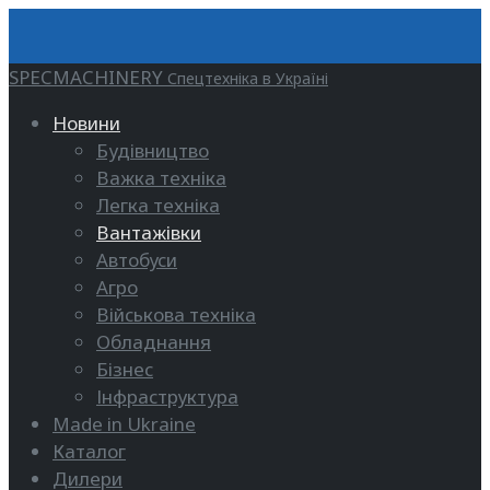
SPECMACHINERY
Спецтехніка в Україні
Новини
Будівництво
Важка техніка
Легка техніка
Вантажівки
Автобуси
Агро
Військова техніка
Обладнання
Бізнес
Інфраструктура
Made in Ukraine
Каталог
Дилери