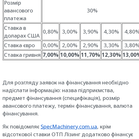
Розмір
авансового
30%
платежа
Ставка в
0,80%
3,00%
3,90%
4,30%
4,80
доларах США
Ставка євро
0,00%
2,00%
2,90%
3,30%
3,80
Ставка гривня
7,00%
10,00%
11,70%
12,30%
13,00
Для розгляду заявок на фінансування необхідно
надіслати інформацію: назва підприємства,
предмет фінансування (специфікація), розмір
авансового платежу, термін фінансування, валюта
фінансування.
Як повідомляє
SpecMachinery.com.ua
, крім
відсоткової ставки ОТП Лізинг додатково фінансує