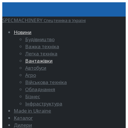
SPECMACHINERY
Спецтехніка в Україні
Новини
Будівництво
Важка техніка
Легка техніка
Вантажівки
Автобуси
Агро
Військова техніка
Обладнання
Бізнес
Інфраструктура
Made in Ukraine
Каталог
Дилери