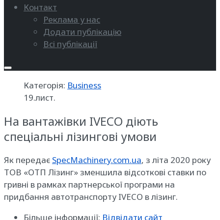
Контакт
Реклама у нас
Додати публікацію
Всі публікації
Категорія:
Business
19.лист.
На вантажівки IVECO діють
спеціальні лізингові умови
Як передає
SpecMachinery.com.ua
, з літа 2020 року
ТОВ «ОТП Лізинг» зменшила відсоткові ставки по
гривні в рамках партнерської програми на
придбання автотранспорту IVECO в лізинг.
Більше інформації:
Відвідати сайт