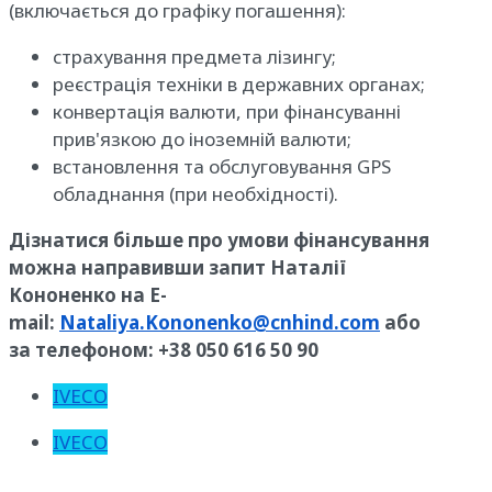
(включається до графіку погашення):
страхування предмета лізингу;
реєстрація техніки в державних органах;
конвертація валюти, при фінансуванні
прив'язкою до іноземній валюти;
встановлення та обслуговування GPS
обладнання (при необхідності).
Дізнатися більше про умови фінансування
можна направивши запит Наталії
Кононенко на E-
mail:
Nataliya.Kononenko@cnhind.com
або
за телефоном: +38 050 616 50 90
IVECO
IVECO