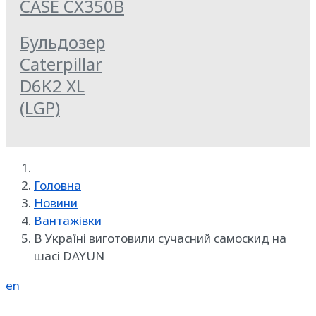
CASE CX350B
Бульдозер
Caterpillar
D6K2 XL
(LGP)
Головна
Новини
Вантажівки
В Україні виготовили сучасний самоскид на
шасі DAYUN
en
Реклама на SpecMachinery