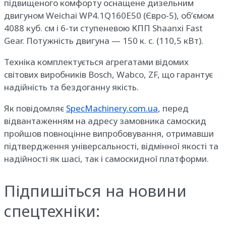
підвищеного комфорту оснащене дизельним
двигуном Weichai WP4.1Q160E50 (Євро-5), об’ємом
4088 куб. см і 6-ти ступеневою КПП Shaanxi Fast
Gear. Потужність двигуна — 150 к. с. (110,5 кВт).
Техніка комплектується агрегатами відомих
світових виробників Bosch, Wabco, ZF, що гарантує
надійність та бездоганну якість.
Як повідомляє
SpecMachinery.com.ua
, перед
відвантаженням на адресу замовника самоскид
пройшов повноцінне випробовування, отримавши
підтвердження універсальності, відмінної якості та
надійності як шасі, так і самоскидної платформи.
Підпишіться на новини
спецтехніки: