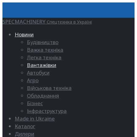
SPECMACHINERY
Спецтехніка в Україні
Новини
Будівництво
Важка техніка
Легка техніка
Вантажівки
Автобуси
Агро
Військова техніка
Обладнання
Бізнес
Інфраструктура
Made in Ukraine
Каталог
Дилери