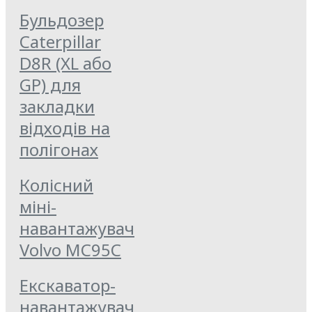
Бульдозер
Caterpillar
D8R (XL або
GP) для
закладки
відходів на
полігонах
Колісний
міні-
навантажувач
Volvo MC95C
Екскаватор-
навантажувач