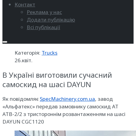
Контакт
Реклама у нас
Додати публікацію
Всі публікації
Категорія:
Trucks
26.квіт.
В Україні виготовили сучасний
самоскид на шасі DAYUN
Як повідомляє
SpecMachinery.com.ua
, завод
«Альфатекс» передав замовнику самоскид АТ
АТВ-2/2 з тристороннім розвантаженням на шасі
DAYUN CGC1120