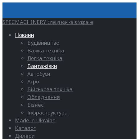
SPECMACHINERY
Спецтехніка в Україні
Новини
Будівництво
Важка техніка
Легка техніка
Вантажівки
Автобуси
Агро
Військова техніка
Обладнання
Бізнес
Інфраструктура
Made in Ukraine
Каталог
Дилери