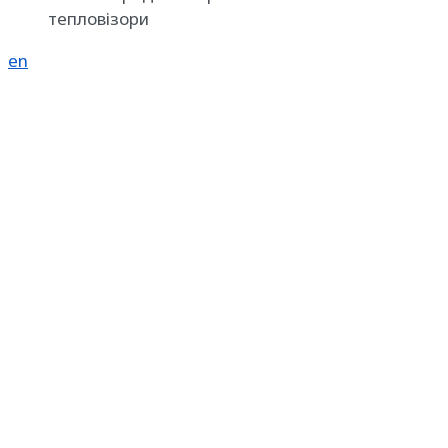
тепловізори
en
Реклама на SpecMachinery