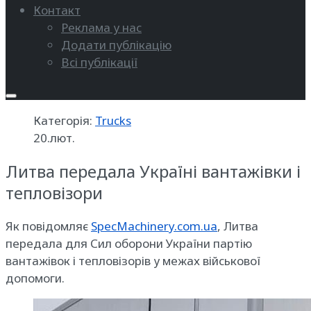
Контакт
Реклама у нас
Додати публікацію
Всі публікації
Категорія:
Trucks
20.лют.
Литва передала Україні вантажівки і
тепловізори
Як повідомляє
SpecMachinery.com.ua
, Литва
передала для Сил оборони України партію
вантажівок і тепловізорів у межах військової
допомоги.