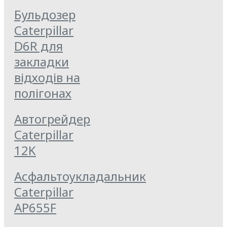
Бульдозер
Caterpillar
D6R для
закладки
відходів на
полігонах
Автогрейдер
Caterpillar
12K
Асфальтоукладальник
Caterpillar
AP655F