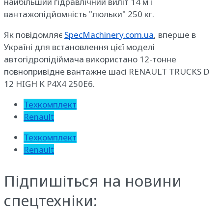
найбільший гідравлічний виліт 14 м і
вантажопідйомність "люльки" 250 кг.
Як повідомляє
SpecMachinery.com.ua
, вперше в
Україні для встановлення цієї моделі
автогідропідіймача використано 12-тонне
повнопривідне вантажне шасі RENAULT TRUCKS D
12 HIGH K P4X4 250E6.
Техкомплект
Renault
Техкомплект
Renault
Підпишіться на новини
спецтехніки: