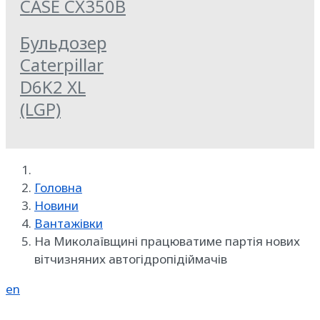
CASE CX350B
Бульдозер
Caterpillar
D6K2 XL
(LGP)
Головна
Новини
Вантажівки
На Миколаївщині працюватиме партія нових
вітчизняних автогідропідіймачів
en
Реклама на SpecMachinery