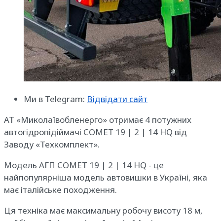
Ми в Telegram:
Відвідати сайт
АТ «Миколаївобленерго» отримає 4 потужних
автогідропідіймачі COMET 19 | 2 | 14 HQ від
Заводу «Техкомплект».
Модель АГП COMET 19 | 2 | 14 HQ - це
найпопулярніша модель автовишки в Україні, яка
має італійське походження.
Ця техніка має максимальну робочу висоту 18 м,