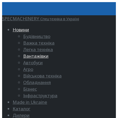
SPECMACHINERY
Спецтехніка в Україні
Новини
Будівництво
Важка техніка
Легка техніка
Вантажівки
Автобуси
Агро
Військова техніка
Обладнання
Бізнес
Інфраструктура
Made in Ukraine
Каталог
Дилери