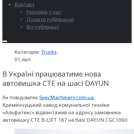
Контакт
Реклама у нас
Додати публікацію
Всі публікації
Категорія:
Trucks
01.лют.
В Україні працюватиме нова
автовишка CTE на шасі DAYUN
Як повідомляє
SpecMachinery.com.ua
,
Кременчуцький завод комунальної техніки
«Альфатекс» відвантажив на адресу замовника
автовишку CTE B-LIFT 187 на базі DAYUN CGC1060.