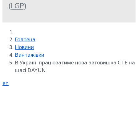
(LGP)
Головна
Новини
Вантажівки
В Україні працюватиме нова автовишка CTE на
шасі DAYUN
en
Реклама на SpecMachinery