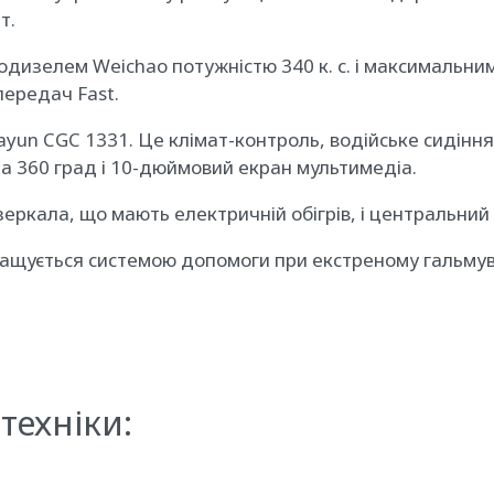
т.
изелем Weichao потужністю 340 к. с. і максимальним
передач Fast.
yun CGC 1331. Це клімат-контроль, водійське сидіння н
а 360 град і 10-дюймовий екран мультимедіа.
еркала, що мають електричній обігрів, і центральний
нащується системою допомоги при екстреному гальмува
техніки: