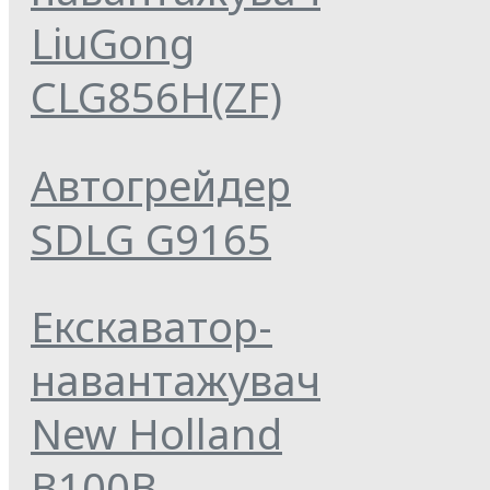
LiuGong
CLG856H(ZF)
Автогрейдер
SDLG G9165
Екскаватор-
навантажувач
New Holland
B100B