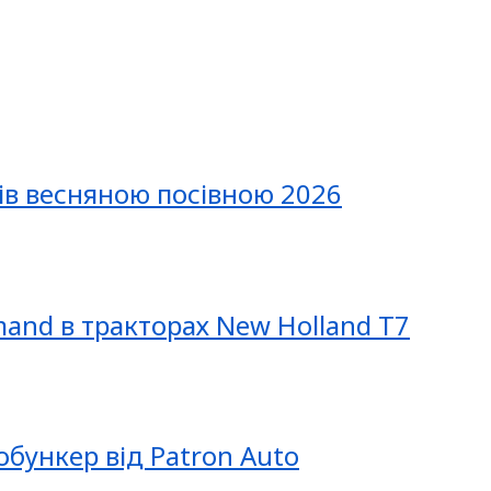
ів весняною посівною 2026
mand в тракторах New Holland T7
обункер від Patron Auto