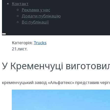
Контакт
Реклама у нас
Додати публікацію
Всі публікації
Категорія:
Trucks
21.лист.
У Кременчуці виготовил
кременчуцький завод «Альфатекс» представив чергов