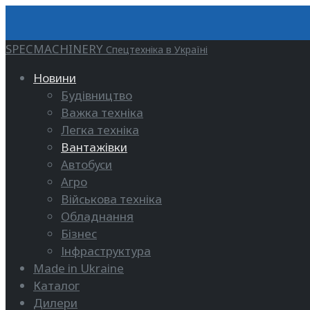
SPECMACHINERY
Спецтехніка в Україні
Новини
Будівництво
Важка техніка
Легка техніка
Вантажівки
Автобуси
Агро
Військова техніка
Обладнання
Бізнес
Інфраструктура
Made in Ukraine
Каталог
Дилери