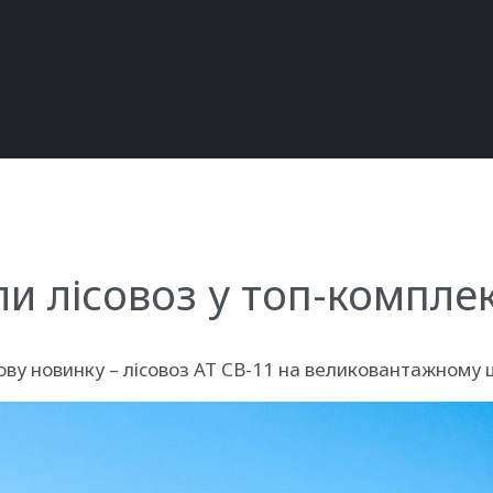
и лісовоз у топ-комплек
у новинку – лісовоз АТ СB-11 на великовантажному ш