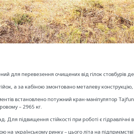
ий для перевезення очищених від гілок стовбурів дере
стійок, а за кабіною змонтовано металеву конструкцію
тів встановлено потужний кран-маніпулятор Tajfun L
ровому – 2965 кг.
. Для підвищення стійкості при роботі є гідравлічні в
ю на українському ринку – цього літа на підприємств