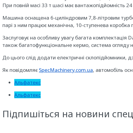
При повній масі 33 т шасі має вантажопідйомність 24 
Машина оснащена 6-циліндровим 7,8-літровим турбод
парі з ним працює механічна, 10-ступенева коробка 
Заслуговує на особливу увагу багата комплектація Da
також багатофункціональне кермо, система огляду н
До цього слід додати електричні склопідйомники, дз
Як повідомляє
SpecMachinery.com.ua
, автомобіль ос
Альфатекс
Альфатекс
Підпишіться на новини спец