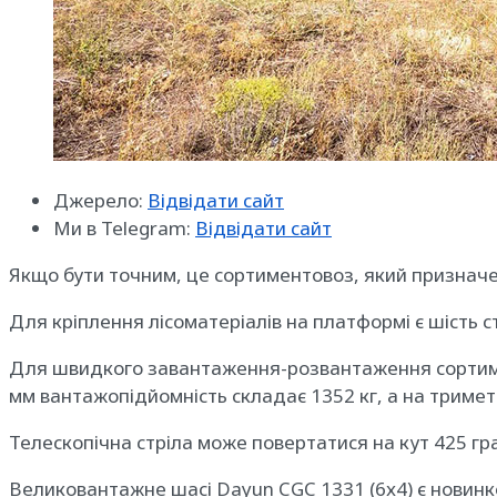
Джерело:
Відвідати сайт
Ми в Telegram:
Відвідати сайт
Якщо бути точним, це сортиментовоз, який призначен
Для кріплення лісоматеріалів на платформі є шість 
Для швидкого завантаження-розвантаження сортимен
мм вантажопідйомність складає 1352 кг, а на тримет
Телескопічна стріла може повертатися на кут 425 град
Великовантажне шасі Dayun CGC 1331 (6х4) є новинко