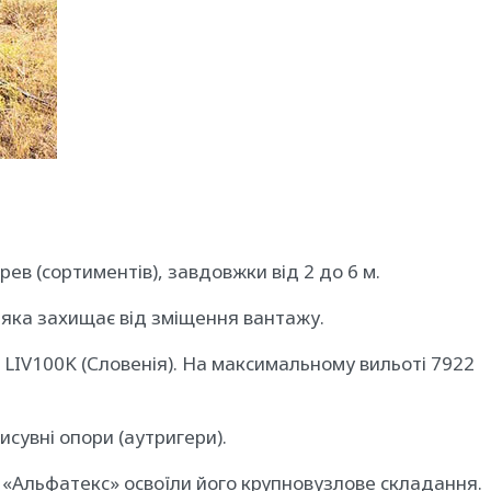
в (сортиментів), завдовжки від 2 до 6 м.
, яка захищає від зміщення вантажу.
IV100K (Словенія). На максимальному вильоті 7922
исувні опори (аутригери).
і «Альфатекс» освоїли його крупновузлове складання.