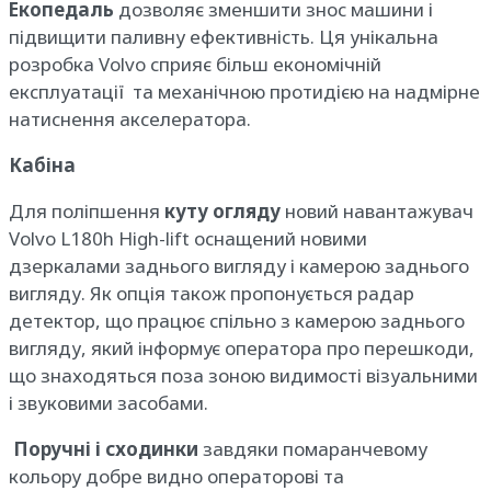
Екопедаль
дозволяє зменшити знос машини і
підвищити паливну ефективність. Ця унікальна
розробка Volvo сприяє більш економічній
експлуатації та механічною протидією на надмірне
натиснення акселератора.
Кабіна
Для поліпшення
куту огляду
новий навантажувач
Volvo L180h High-lift оснащений новими
дзеркалами заднього вигляду і камерою заднього
вигляду. Як опція також пропонується радар
детектор, що працює спільно з камерою заднього
вигляду, який інформує оператора про перешкоди,
що знаходяться поза зоною видимості візуальними
і звуковими засобами.
Поручні і сходинки
завдяки помаранчевому
кольору добре видно операторові та