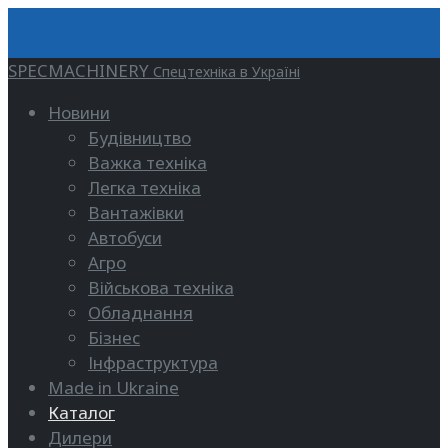
SPECMACHINERY
Спецтехніка в Україні
Новини
Будівництво
Важка техніка
Легка техніка
Вантажівки
Автобуси
Агро
Військова техніка
Обладнання
Бізнес
Інфраструктура
Made in Ukraine
Каталог
Дилери