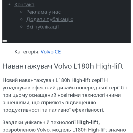
Контакт
Реклама у нас
Додати публікацію
Всі публікації
Категорія:
Volvo CE
Навантажувач Volvo L180h High-lift
Новий навантажувач L180h High-lift серії H
успадкував ефектний дизайн попередньої серії G і
при цьому оснащений новітніми технологічними
рішеннями, що сприяють підвищенню
продуктивності та паливної ефектівності.
Завдяки унікальній технології
High-lift,
розробленою Volvo, модель L180h High-lift значно