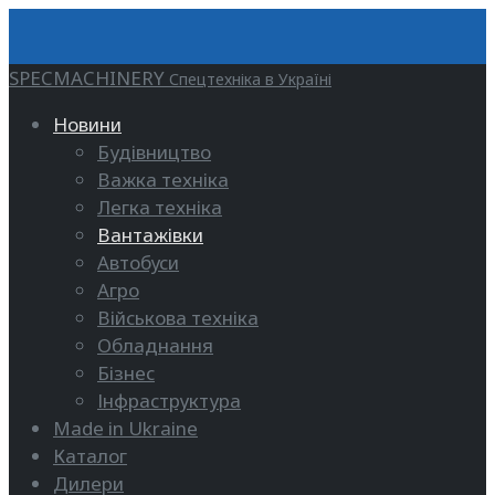
SPECMACHINERY
Спецтехніка в Україні
Новини
Будівництво
Важка техніка
Легка техніка
Вантажівки
Автобуси
Агро
Військова техніка
Обладнання
Бізнес
Інфраструктура
Made in Ukraine
Каталог
Дилери