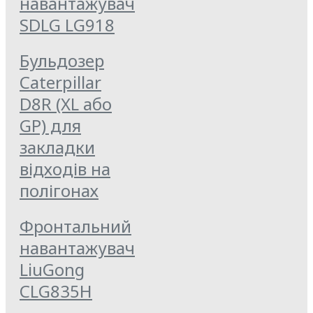
навантажувач
SDLG LG918
Бульдозер
Caterpillar
D8R (XL або
GP) для
закладки
відходів на
полігонах
Фронтальний
навантажувач
LiuGong
CLG835Н