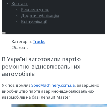
Контакт
Реклама у нас
Додати публікацію
Всі публікації
Категорія:
Trucks
25.жовт.
В Україні виготовили партію
ремонтно-відновлювальних
автомобілів
Як повідомляє
SpecMachinery.com.ua
, завершено
виробництво партії аварійно-відновлювальних
автомобілів на базі Renault Master.