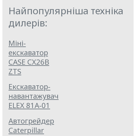
Найпопулярніша техніка
дилерів:
Міні-
екскаватор
CASE CX26B
ZTS
Екскаватор-
навантажувач
ELEX 81А-01
Автогрейдер
Caterpillar