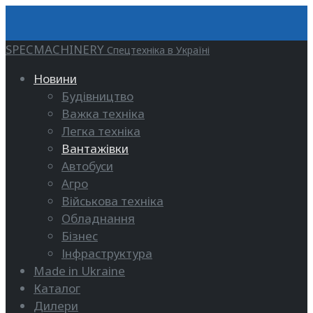
SPECMACHINERY
Спецтехніка в Україні
Новини
Будівництво
Важка техніка
Легка техніка
Вантажівки
Автобуси
Агро
Військова техніка
Обладнання
Бізнес
Інфраструктура
Made in Ukraine
Каталог
Дилери