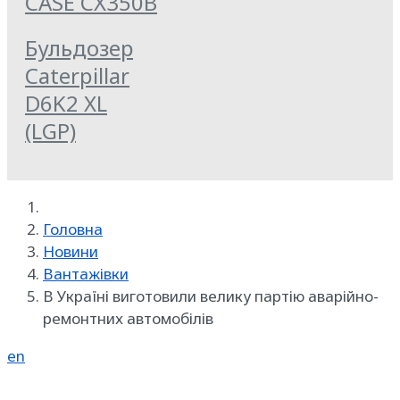
CASE CX350B
Бульдозер
Caterpillar
D6K2 XL
(LGP)
Головна
Новини
Вантажівки
В Україні виготовили велику партію аварійно-
ремонтних автомобілів
en
Реклама на SpecMachinery