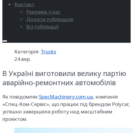
Контакт
Реклама у нас
Додати публікацію
Всі публікації
Категорія:
Trucks
24.вер.
В Україні виготовили велику партію
аварійно-ремонтних автомобілів
Як повідомляє
SpecMachinery.com.ua
, компанія
«Спец-Ком-Сервіс», що працює під брендом Polycar,
успішно завершила роботу над масштабним
проектом.