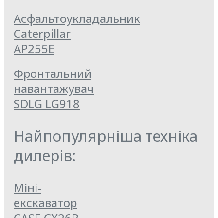
Асфальтоукладальник
Caterpillar
AP255E
Фронтальний
навантажувач
SDLG LG918
Найпопулярніша техніка
дилерів:
Міні-
екскаватор
CASE CX26B