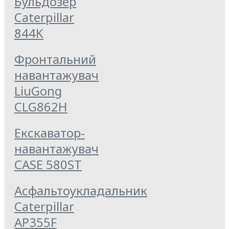
Бульдозер
Caterpillar
844K
Фронтальний
навантажувач
LiuGong
CLG862H
Екскаватор-
навантажувач
CASE 580ST
Асфальтоукладальник
Caterpillar
AP355F