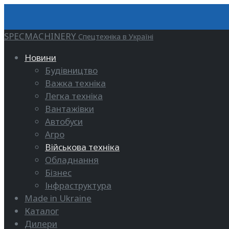
SPECMACHINERY
Спецтехніка в Україні
Новини
Будівництво
Важка техніка
Легка техніка
Вантажівки
Автобуси
Агро
Військова техніка
Обладнання
Бізнес
Інфраструктура
Made in Ukraine
Каталог
Дилери