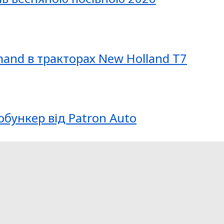
mand в тракторах New Holland T7
обункер від Patron Auto