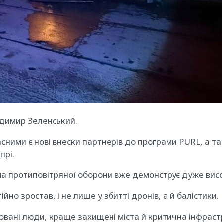
одимир Зеленський.
асними є нові внески партнерів до програми PURL, а т
прі.
а протиповітряної оборони вже демонструє дуже висо
йно зростав, і не лише у збитті дронів, а й балістики.
вані люди, краще захищені міста й критична інфрас