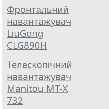
Фронтальний
навантажувач
LiuGong
CLG890H
Телескопічний
навантажувач
Manitou MT-X
732