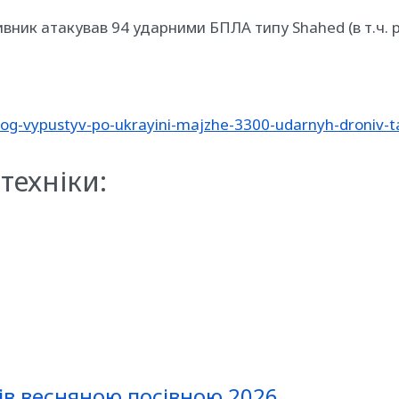
отивник атакував 94 ударними БПЛА типу Shahed (в т.ч.
og-vypustyv-po-ukrayini-majzhe-3300-udarnyh-droniv-t
техніки:
ів весняною посівною 2026