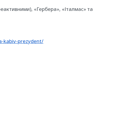
 реактивними), «Гербера», «Італмас» та
a-kabiv-prezydent/