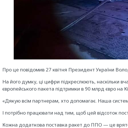
Про це повідомив 27 квітня Президент України Вол
На його думку, ці цифри підкреслюють, наскільки вч
європейського пакета підтримки в 90 млрд євро на Кі
«Дякую всім партнерам, хто допомагає. Наша систем
І потрібно працювати над тим, щоб цей відсоток пості
Кожна додаткова поставка ракет до ППО — це врято