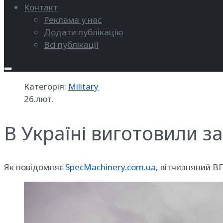
Контакт
Реклама у нас
Додати публікацію
Всі публікації
Категорія:
Military
26.лют.
В Україні виготовили за
Як повідомляє
SpecMachinery.com.ua
, вітчизняний В