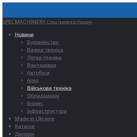
SPECMACHINERY
Спецтехніка в Україні
Новини
Будівництво
Важка техніка
Легка техніка
Вантажівки
Автобуси
Агро
Військова техніка
Обладнання
Бізнес
Інфраструктура
Made in Ukraine
Каталог
Дилери