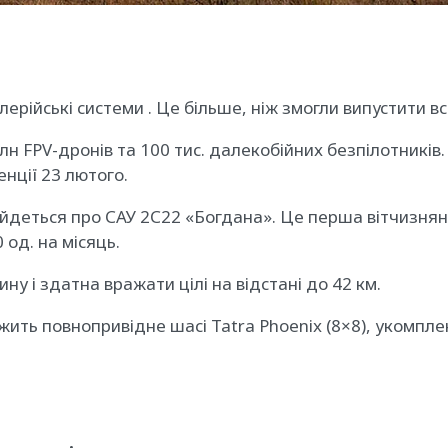
лерійські системи . Це більше, ніж змогли випустити в
лн FPV-дронів та 100 тис. далекобійних безпілотників
нції 23 лютого.
 йдеться про САУ 2С22 «Богдана». Це перша вітчизняна
од. на місяць.
ину і здатна вражати цілі на відстані до 42 км.
лежить повнопривідне шасі Tatra Phoenix (8×8), уком