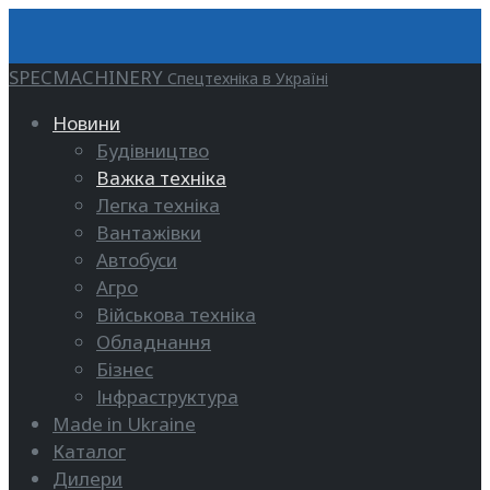
SPECMACHINERY
Спецтехніка в Україні
Новини
Будівництво
Важка техніка
Легка техніка
Вантажівки
Автобуси
Агро
Військова техніка
Обладнання
Бізнес
Інфраструктура
Made in Ukraine
Каталог
Дилери