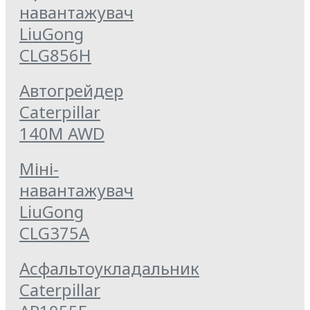
навантажувач
LiuGong
CLG856Н
Автогрейдер
Caterpillar
140M AWD
Міні-
навантажувач
LiuGong
CLG375A
Асфальтоукладальник
Caterpillar