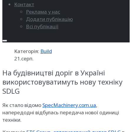
Контакт
Реклама у нас
Додати публікацію
Всі публікації
Категорія:
Build
21.серп.
На будівництві доріг в Україні
використовуватимуть нову техніку
SDLG
Як стало відомо
SpecMachinery.com.ua
,
напередодні відбулась передача нової одиниці
техніки.