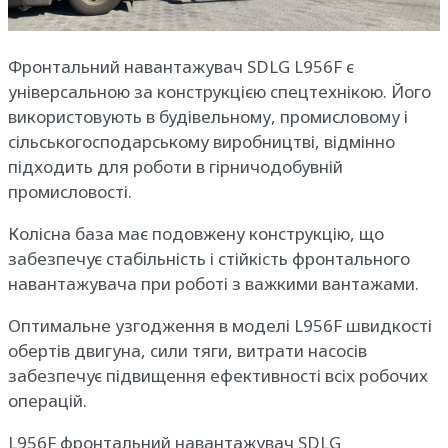
Фронтальний навантажувач SDLG L956F є
універсальною за конструкцією спецтехнікою. Його
використовують в будівельному, промисловому і
сільськогосподарському виробництві, відмінно
підходить для роботи в гірничодобувній
промисловості.
Колісна база має подовжену конструкцію, що
забезпечує стабільність і стійкість фронтального
навантажувача при роботі з важкими вантажами.
Оптимальне узгодження в моделі L956F швидкості
обертів двигуна, сили тяги, витрати насосів
забезпечує підвищення ефективності всіх робочих
операцій.
L956F фронтальний навантажувач SDLG