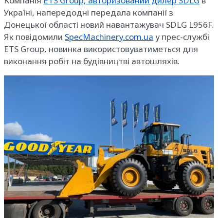
Компанія
ETS Group, авторизований дилер SDLG
в
Україні, напередодні передала компанії з
Донецької області новий навантажувач SDLG L956F.
Як повідомили
SpecMachinery.com.ua
у прес-службі
ETS Group, новинка використовуватиметься для
виконання робіт на будівництві автошляхів.