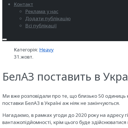
Контакт
Реклама у нас
Додати публікацію
Всі публікації
Категорія:
Heavy
31.жовт.
БелАЗ поставить в Укра
Ми вже розповідали про те, що близько 50 одиниць к
поставки БелАЗ в Україні аж ніяк не закінчуються.
Нагадаємо, в рамках угоди до 2020 року на адресу г
вантажопідйомності, крім цього буде здійснюватися