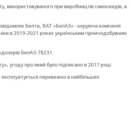
у, використовуваного при виробництві самоскидів, в
 повідомляє Белта, ВАТ «БелАЗ» - керуюча компанія
хніки в 2019-2021 роках українським гірничодобувним
льдозерів БелАЗ-78231.
у», угоду про який було підписано в 2017 році.
З» експлуатується переважно в найбільших