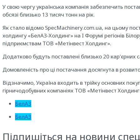
У свою чергу українська компанія забезпечить поста
обсязі близько 13 тисяч тонн на рік.
Як стало відомо SpecMachinery.com.ua, на цьому пост
холдингу «БелАЗ-Холдинг» на I Форумі регіонів Білор
підприємствам ТОВ «Метінвест Холдинг».
Додатково будуть поставлені близько 20 кар'єрних с
Домовленість про ці постачання досягнута в розвиток
Відзначимо, Україна входить в трійку основних поку
гірничодобувних компаніях ТОВ «Метінвест Холдинг»
БелАЗ
БелАЗ
Підпишіться на новини спец