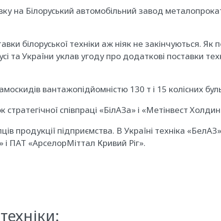
вку на Білоруський автомобільний завод металопрокат
авки білоруської техніки аж ніяк не закінчуються. Як
усі та України уклав угоду про додаткові поставки те
амоскидів вантажопідйомністю 130 т і 15 колісних бу
 стратегічної співпраці «БілАЗа» і «Метінвест Холдинг
пців продукції підприємства. В Україні техніка «БелА
 і ПАТ «АрселорМіттал Кривий Ріг».
техніки: