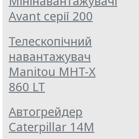
Мінінавантажувачі
Avant серії 200
Телескопічний
навантажувач
Manitou MHT-X
860 LT
Автогрейдер
Caterpillar 14M