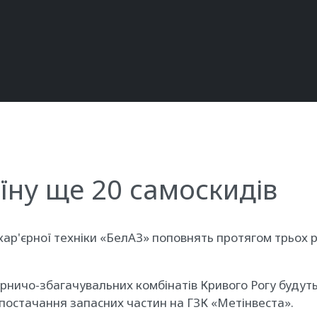
їну ще 20 самоскидів
ар'єрної техніки «БелАЗ» поповнять протягом трьох р
ірничо-збагачувальних комбінатів Кривого Рогу будуть
 постачання запасних частин на ГЗК «Метінвеста».