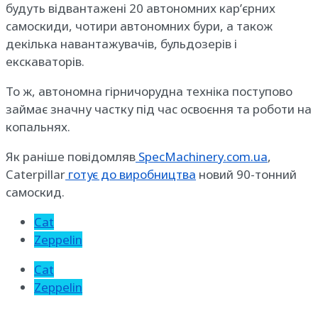
будуть відвантажені 20 автономних кар’єрних
самоскиди, чотири автономних бури, а також
декілька навантажувачів, бульдозерів і
екскаваторів.
То ж, автономна гірничорудна техніка поступово
займає значну частку під час освоєння та роботи на
копальнях.
Як раніше повідомляв
SpecMachinery.com.ua
,
Caterpillar
готує до виробництва
новий 90-тонний
самоскид.
Cat
Zeppelin
Cat
Zeppelin