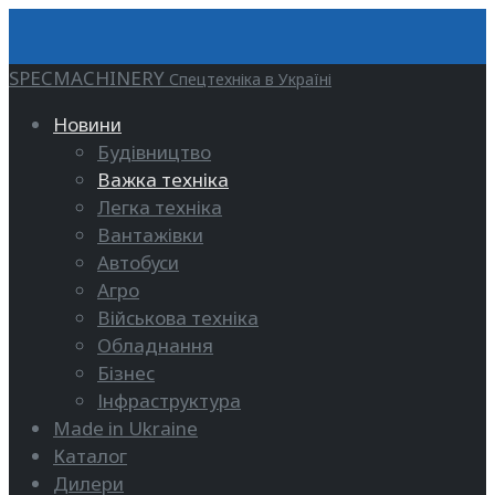
SPECMACHINERY
Спецтехніка в Україні
Новини
Будівництво
Важка техніка
Легка техніка
Вантажівки
Автобуси
Агро
Військова техніка
Обладнання
Бізнес
Інфраструктура
Made in Ukraine
Каталог
Дилери