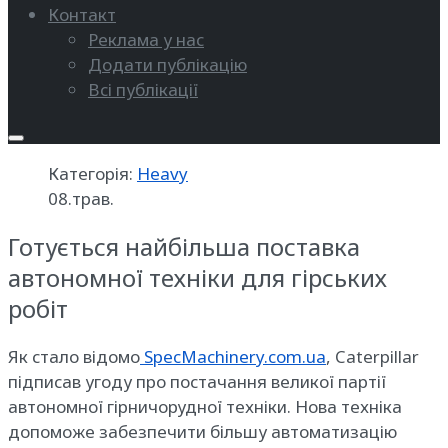
Контакт
Реклама у нас
Додати публікацію
Всі публікації
Категорія:
Heavy
08.трав.
Готується найбільша поставка
автономної техніки для гірських
робіт
Як стало відомо
SpecMachinery.com.ua
, Caterpillar
підписав угоду про постачання великої партії
автономної гірничорудної техніки. Нова техніка
допоможе забезпечити більшу автоматизацію