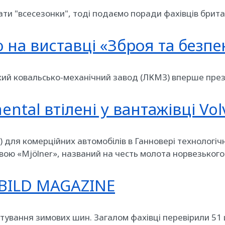
ти "всесезонки", тоді подаємо поради фахівців брита
на виставці «Зброя та безпе
ький ковальсько-механічний завод (ЛКМЗ) вперше презе
ental втілені у вантажівці Vo
) для комерційних автомобілів в Ганновері технологіч
звою «Mjölner», названий на честь молота норвезького
 BILD MAGAZINE
тування зимових шин. Загалом фахівці перевірили 51 