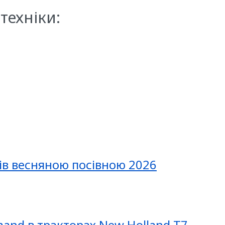
техніки:
ів весняною посівною 2026
mand в тракторах New Holland T7