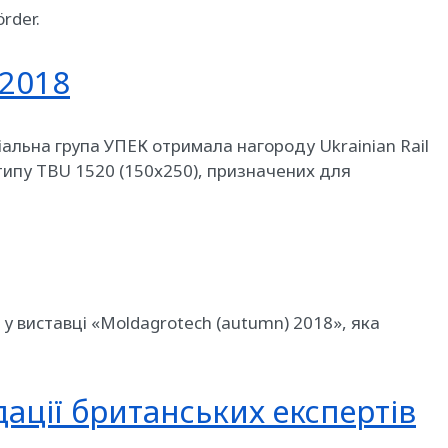
rder.
-2018
ріальна група УПЕК отримала нагороду Ukrainian Rail
 типу TBU 1520 (150х250), призначених для
 у виставці «Moldagrotech (autumn) 2018», яка
ції британських експертів