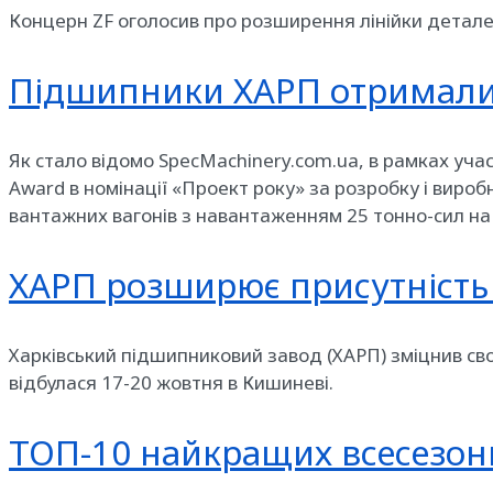
Концерн ZF оголосив про розширення лінійки деталей
Підшипники ХАРП отримали п
Як стало відомо SpecMachinery.com.ua, в рамках учас
Award в номінації «Проект року» за розробку і виро
вантажних вагонів з навантаженням 25 тонно-сил на в
ХАРП розширює присутність
Харківський підшипниковий завод (ХАРП) зміцнив свої
відбулася 17-20 жовтня в Кишиневі.
ТОП-10 найкращих всесезонн