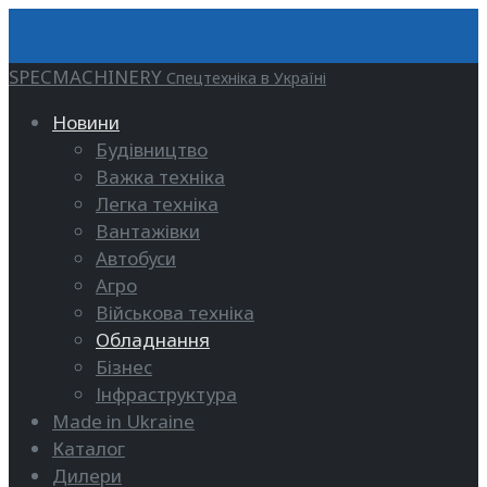
SPECMACHINERY
Спецтехніка в Україні
Новини
Будівництво
Важка техніка
Легка техніка
Вантажівки
Автобуси
Агро
Військова техніка
Обладнання
Бізнес
Інфраструктура
Made in Ukraine
Каталог
Дилери