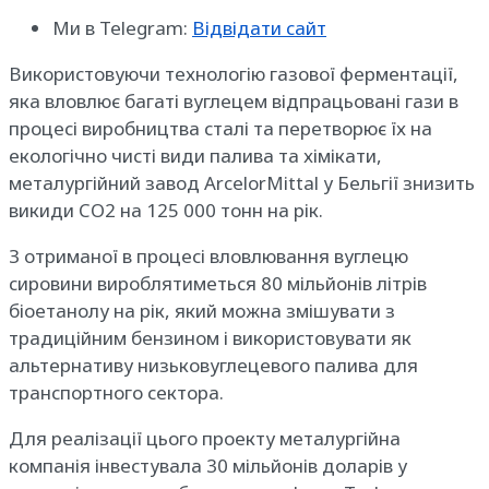
Ми в Telegram:
Відвідати сайт
Використовуючи технологію газової ферментації,
яка вловлює багаті вуглецем відпрацьовані гази в
процесі виробництва сталі та перетворює їх на
екологічно чисті види палива та хімікати,
металургійний завод ArcelorMittal у Бельгії знизить
викиди CO2 на 125 000 тонн на рік.
З отриманої в процесі вловлювання вуглецю
сировини вироблятиметься 80 мільйонів літрів
біоетанолу на рік, який можна змішувати з
традиційним бензином і використовувати як
альтернативу низьковуглецевого палива для
транспортного сектора.
Для реалізації цього проекту металургійна
компанія інвестувала 30 мільйонів доларів у