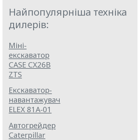
Найпопулярніша техніка
дилерів:
Міні-
екскаватор
CASE CX26B
ZTS
Екскаватор-
навантажувач
ELEX 81А-01
Автогрейдер
Caterpillar