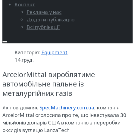
Контакт
Реклама у нас
Додати публікацію
Всі публікації
Категорія:
Equipment
14.груд.
ArcelorMittal вироблятиме
автомобільне пальне із
металургійних газів
Як повідомляє
SpecMachinery.com.ua
, компанія
ArcelorMittal оголосила про те, що інвестувала 30
мільйонів доларів США в компанію з переробки
оксидів вуглецю LanzaTech