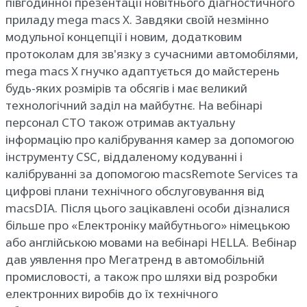
півгодинної презентації новітнього діагностичного
приладу mega macs X. Завдяки своїй незмінно
модульної концепції і новим, додатковим
протоколам для зв'язку з сучасними автомобілями,
mega macs X гнучко адаптується до майстерень
будь-яких розмірів та обсягів і має великий
технологічний заділ на майбутнє. На вебінарі
персонал СТО також отримав актуальну
інформацію про калібрування камер за допомогою
інструменту CSC, віддаленому кодуванні і
калібруванні за допомогою macsRemote Services та
цифрові плани технічного обслуговування від
macsDIA. Після цього зацікавлені особи дізналися
більше про «Електроніку майбутнього» німецькою
або англійською мовами на вебінарі HELLA. Вебінар
дав уявлення про Мегатренд в автомобільній
промисловості, а також про шляхи від розробки
електронних виробів до їх технічного