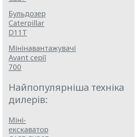
Бульдозер
Caterpillar
D11T
Мінінавантажувачі
Avant серії
700
Найпопулярніша техніка
дилерів:
Міні-
екскаватор