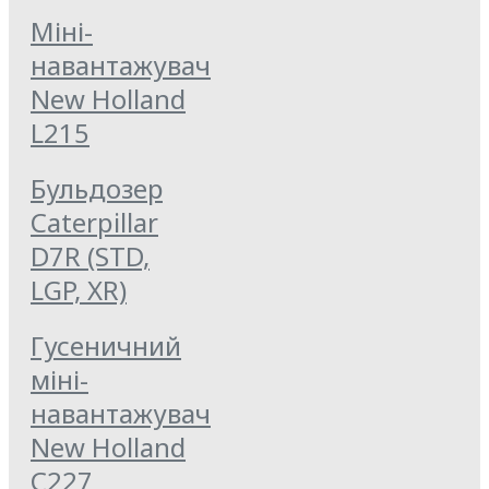
Міні-
навантажувач
New Holland
L215
Бульдозер
Caterpillar
D7R (STD,
LGP, XR)
Гусеничний
міні-
навантажувач
New Holland
C227