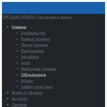
SPECMACHINERY
Спецтехніка в Україні
Новини
Будівництво
Важка техніка
Легка техніка
Вантажівки
Автобуси
Агро
Військова техніка
Обладнання
Бізнес
Інфраструктура
Made in Ukraine
Каталог
Дилери