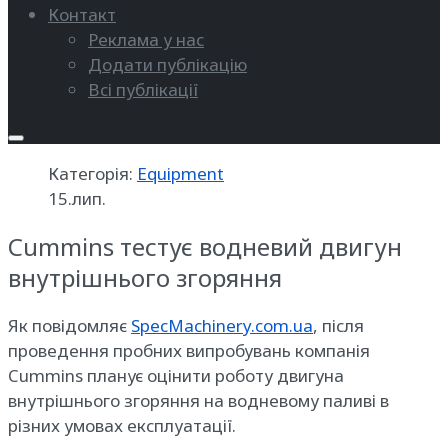
Контакт
Реклама у нас
Додати публікацію
Всі публікації
Категорія:
Equipment
15.лип.
Cummins тестує водневий двигун
внутрішнього згоряння
Як повідомляє
SpecMachinery.com.ua
, після
проведення пробних випробувань компанія
Cummins планує оцінити роботу двигуна
внутрішнього згоряння на водневому паливі в
різних умовах експлуатації.