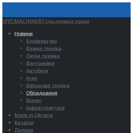
SPECMACHINERY
Спецтехніка в Україні
Новини
Будівництво
Важка техніка
Легка техніка
Вантажівки
Автобуси
Агро
Військова техніка
Обладнання
Бізнес
Інфраструктура
Made in Ukraine
Каталог
Дилери