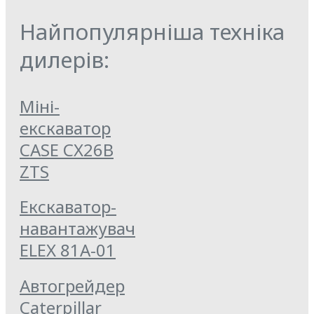
Найпопулярніша техніка
дилерів:
Міні-
екскаватор
CASE CX26B
ZTS
Екскаватор-
навантажувач
ELEX 81А-01
Автогрейдер
Caterpillar