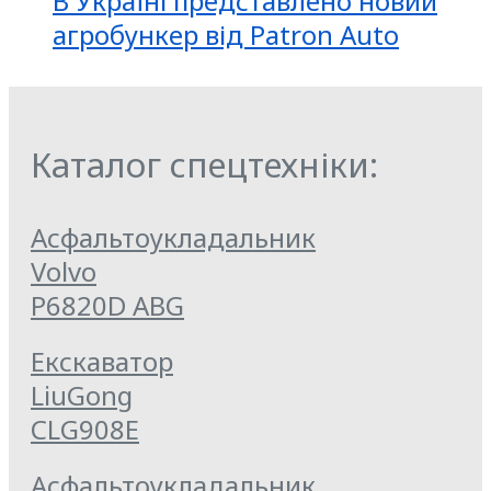
В Україні представлено новий
агробункер від Patron Auto
Каталог спецтехніки:
Асфальтоукладальник
Volvo
P6820D ABG
Екскаватор
LiuGong
CLG908E
Асфальтоукладальник