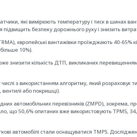
тчики, які вимірюють температуру і тиск в шинах ванта
підвищить безпеку дорожнього руху і знизить витрат
ETRMA), європейські вантажівки проїжджають 40-65% к
більше 10%).
же знизити кількість ДТП, викликаних перевищенням ш
ислі з використанням алгоритму, який розраховує ти
 вентилі або покришці).
них автомобільних перевізників (ZMPD), зокрема, пр
ало, що 50,6% опитаних вже використовують TPMS, 34,6
егкові автомобілі стали оснащуватися TMPS. Дослідженн