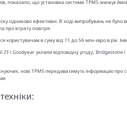
ілів, показало, що установка системи TPMS знижує ймов
ску однаково ефективні. В ході випробувань не було 
а про втрату повітря.
 користувачам в суму від 11 до 56 млн євро в рік. Інве
 ZF і Goodyear уклали відповідну угоду, Bridgestone 
д існуючих, нові TPMS передаватимуть інформацію про с
ми.
техніки: