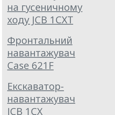
на гусеничному
ходу JCB 1СХТ
Фронтальний
навантажувач
Case 621F
Екскаватор-
навантажувач
JCB 1CX