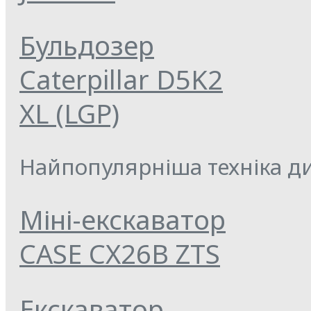
Бульдозер
Caterpillar D5K2
XL (LGP)
Найпопулярніша техніка ди
Міні-екскаватор
CASE CX26B ZTS
Екскаватор-