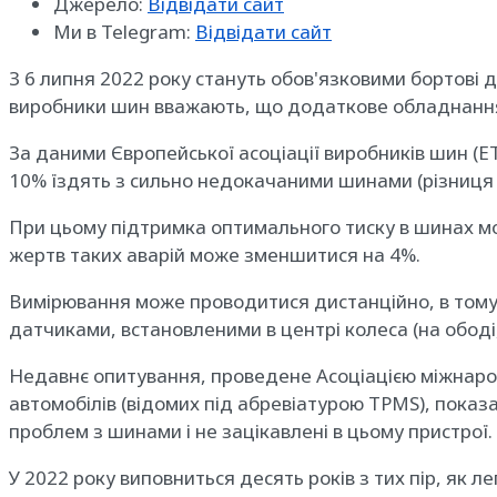
Джерело:
Відвідати сайт
Ми в Telegram:
Відвідати сайт
З 6 липня 2022 року стануть обов'язковими бортові да
виробники шин вважають, що додаткове обладнання 
За даними Європейської асоціації виробників шин (
10% їздять з сильно недокачаними шинами (різниця 
При цьому підтримка оптимального тиску в шинах мо
жертв таких аварій може зменшитися на 4%.
Вимірювання може проводитися дистанційно, в тому ч
датчиками, встановленими в центрі колеса (на ободі,
Недавнє опитування, проведене Асоціацією міжнарод
автомобілів (відомих під абревіатурою TPMS), показ
проблем з шинами і не зацікавлені в цьому пристрої.
У 2022 року виповниться десять років з тих пір, як л