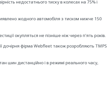
ірність недостатнього тиску в колесах на 75% і
виявлено жодного автомобіля з тиском нижче 150
стиції окупляться не пізніше ніж через п'ять років.
і її дочірня фірма Webfleet також розробляють TMPS
тан шин дистанційно і в режимі реального часу,