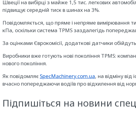
Швеції на вибірці з майже 1,5 тис. легкових автомоб
підвищує середній тиск в шинах на 3%.
Повідомляється, що пряме і непряме вимірювання ти
кПа, оскільки система TPMS заздалегідь попереджал
За оцінками Єврокомісії, додаткові датчики обійдуться
Виробники вже готують нові покоління TPMS: компанії
нового покоління.
Як повідомляє
SpecMachinery.com.ua
, на відміну ві
вчасно попереджаючи водіїв про відхилення від нор
Підпишіться на новини спец