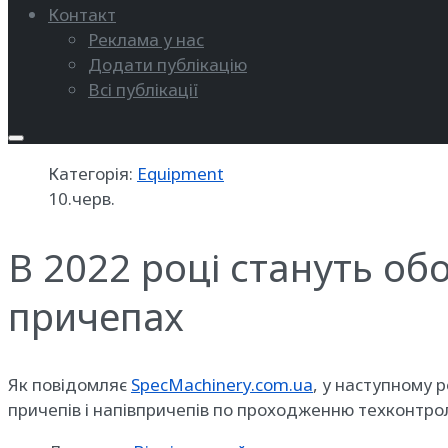
Контакт
Реклама у нас
Додати публікацію
Всі публікації
Категорія:
Equipment
10.черв.
В 2022 році стануть об
причепах
Як повідомляє
SpecMachinery.com.ua
, у наступному 
причепів і напівпричепів по проходженню техконтро