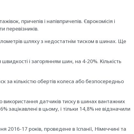
жівок, причепів і напівпричепів. Єврокомісія і
и перевізників.
ілометрів шляху з недостатнім тиском в шинах. Ще
видкості і загорянням шин, на 4-20%. Кількість
ск за кількістю обертів колеса або безпосередньо
о використання датчиків тиску в шинах вантажних
% зацікавлені в цьому, і тільки 14,8% не відзначили
я 2016-17 років, проведене в Іспанії, Німеччині та