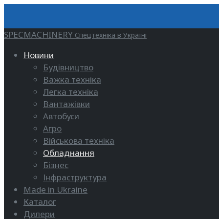
SPECMACHINERY
Спецтехніка в Україні
Новини
Будівництво
Важка техніка
Легка техніка
Вантажівки
Автобуси
Агро
Військова техніка
Обладнання
Бізнес
Інфраструктура
Made in Ukraine
Каталог
Дилери